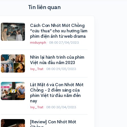
Tin liên quan
Cách Con Nhót Mót Chồng
“cứu thua” cho xu hướng làm
phim điện ảnh từ web drama
miduynph
·
08:00 27/04/2023
Nhìn lại hành trình của phim
Việt nửa đầu năm 2023
Ivy_Trat
·
08:00 29/05/2023
Lật Mặt 6 và Con Nhót Mót
Chồng - 2 điểm sáng của
phim Việt từ đầu năm đến
nay
Ivy_Trat
·
08:00 30/04/2023
[Review] Con Nhót Mót