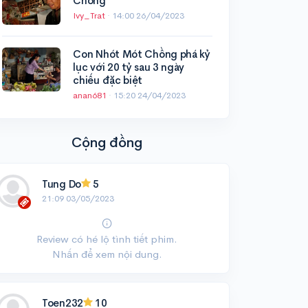
Chồng
Ivy_Trat
·
14:00 26/04/2023
Con Nhót Mót Chồng phá kỷ
lục với 20 tỷ sau 3 ngày
chiếu đặc biệt
anan681
·
15:20 24/04/2023
Cộng đồng
Tung Do
5
21:09 03/05/2023
Review có hé lộ tình tiết phim.
Nhấn để xem nội dung.
Toen232
10