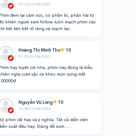
07:13 23/04/2023
Phim đem lại cảm xúc, có phần bi, phần hài từ
đó khiến người xem follow luôn mạch phim các
chi tiết liên kết rõ ràng và mạch lạc.
Hoàng Thị Minh Thư
10
01:28 22/04/2023
Phim hay tuyệt zời nha, phim này đúng là kiểu
khiến ngta cười sặc rùi khóc mún sưng mắt
100000đ
Nguyễn Vũ Long
10
23:38 21/04/2023
Bộ phim rất hay và ý nghĩa. Tất cả diễn viên
diễn xuất đều hay. Đáng để xem…..