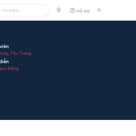
Hỗ trợ
viên
 Hoà
,
Thu Trang
diễn
gọc Đãng