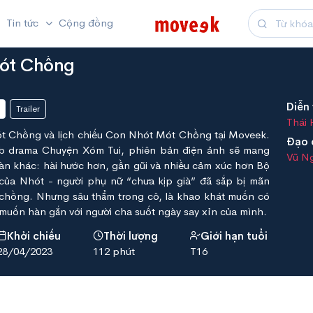
Tin tức
Cộng đồng
ót Chồng
Diễn 
Trailer
Thái
 Chồng và lịch chiếu Con Nhót Mót Chồng tại Moveek.
Đạo 
b drama Chuyện Xóm Tui, phiên bản điện ảnh sẽ mang
Vũ N
àn khác: hài hước hơn, gần gũi và nhiều cảm xúc hơn Bộ
của Nhót - người phụ nữ “chưa kịp già” đã sắp bị mãn
m chồng. Nhưng sâu thẳm trong cô, là khao khát muốn có
muốn hàn gắn với người cha suốt ngày say xỉn của mình.
Khởi chiếu
Thời lượng
Giới hạn tuổi
28/04/2023
112 phút
T16