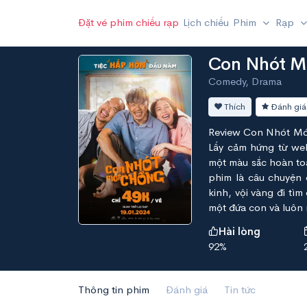
Đặt vé phim chiếu rạp
Lịch chiếu
Phim
Rạp
Con Nhót M
Comedy, Drama
Thích
Đánh giá
Review Con Nhót Mót
Lấy cảm hứng từ we
một màu sắc hoàn to
phim là câu chuyện 
kinh, vội vàng đi tì
một đứa con và luôn 
Hài lòng
92%
Thông tin phim
Đánh giá
Tin tức