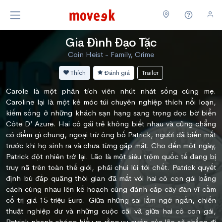
Gia Đình Đạo Tặc
Coin Heist - Family, Crime
Thích
Đánh giá
Trailer
Carole là một phân tích viên nhút nhát sống cùng mẹ.
Caroline lại là một kẻ móc túi chuyên nghiệp thích nổi loạn,
kiếm sống ở những khách sạn hạng sang trọng dọc bờ biển
Côte D’ Azure. Hai cô gái trẻ không biết nhau và cũng chẳng
có điểm gì chung, ngoại trừ ông bố Patrick, người đã biến mất
trước khi họ sinh ra và chưa từng gặp mặt. Cho đến một ngày,
Patrick đột nhiên trở lại. Lão là một siêu trộm quốc tế đang bị
truy nã trên toàn thế giới, phải chui lủi tới chết. Patrick quyết
định bù đắp quãng thời gian đã mất với hai cô con gái bằng
cách cùng nhau lên kế hoạch cùng đánh cắp cây đàn vĩ cầm
cổ trị giá 15 triệu Euro. Giữa những sai lầm ngớ ngẩn, chiến
thuật nghiệp dư và những cuộc cãi vã giữa hai cô con gái,
Patrick nhanh chóng hiểu ra rằng vụ cướp của lão sẽ chẳng đi