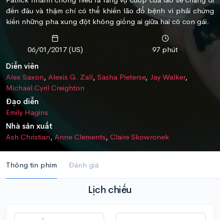
đến đâu và thậm chí có thể khiến lão đổ bệnh vì phải chứng
kiến những pha xung đột không giống ai giữa hai cô con gái.
06/01/2017 (US)
97 phút
Diễn viên
Alex Saxon
,
Alexis G. Zall
,
Sasha Pieterse
,
Jay Walker
,
Michael Cyril Creighton
Đạo diễn
Emily Hagins
Nhà sản xuất
Ash Christian
,
Anne Clements
,
Claire Skowronek
Thông tin phim
Đánh giá
Lịch chiếu