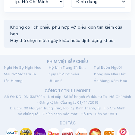
Không có lịch chiếu phù hợp với điều kiện tìm kiếm của
bạn.
Hãy thử chọn một ngày khác hoặc định dạng khác.
PHIM VIỆT SẮP CHIẾU
Nghỉ Hè Sợ Nghỉ Hưu
Hộ Linh Tráng Sĩ: Bí Ẩn Mộ Vua Đinh
Trại Buôn Người
Mãi Nợ Một Lời Tạm Biệt
Quý Tử Vượt Giàu
Bóng Ma Nhà Hát
Lên Hương
Út Lan 2
Án Mạng Xém Hoàn Hảo
CÔNG TY TNHH MONET
Số ĐKKD: 0315367026 · Nơi cấp: Sở kế hoạch và đầu tư Tp. Hồ Chí Minh
· Đăng ký lần đầu ngày 01/11/2018
Địa chỉ: 33 Nguyễn Trung Trực, P.5, Q. Bình Thạnh, Tp. Hồ Chí Minh
Về chúng tôi
·
Chính sách bảo mật
·
Hỗ trợ
·
Liên hệ
· v8.1
ĐỐI TÁC