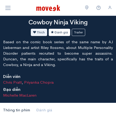
Cowboy Ninja Viking
Thích
Đánh giá
Trailer
Based on the comic book series of the same name by AJ
Lieberman and artist Riley Rossmo, about Multiple Personality
Disorder patients recruited to become super assassins.
Duncan, the main character, specifically has the traits of a
Cowboy, a Ninja and a Viking.
Diễn viên
Chris Pratt
,
Priyanka Chopra
Đạo diễn
Michelle MacLaren
Thông tin phim
Đánh giá