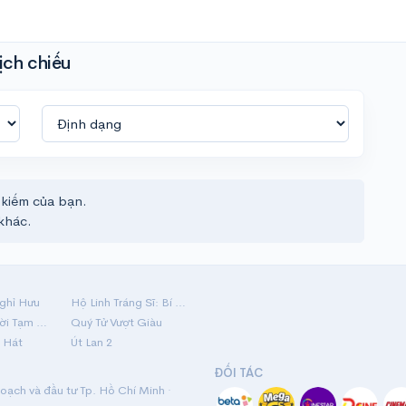
ịch chiếu
 kiếm của bạn.
khác.
ghỉ Hưu
Hộ Linh Tráng Sĩ: Bí Ẩn Mộ Vua Đinh
Mãi Nợ Một Lời Tạm Biệt
Quý Tử Vượt Giàu
 Hát
Út Lan 2
ĐỐI TÁC
ạch và đầu tư Tp. Hồ Chí Minh ·