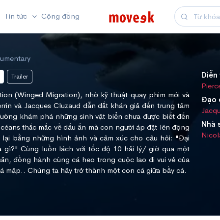
Tin tức
Cộng đồng
cumentary
Diễn 
Trailer
Pierc
tion (Winged Migration), nhờ kỹ thuật quay phim mới và
Đạo 
rrin và Jacques Cluzaud dẫn dắt khán giả đến trung tâm
Jacqu
đường khám phá những sinh vật biển chưa được biết đến
Nhà 
Océans thắc mắc về dấu ấn mà con người áp đặt lên động
Nicol
 lại bằng những hình ảnh và cảm xúc cho câu hỏi: "Đại
 gì?" Cùng luồn lách với tốc độ 10 hải lý/ giờ qua một
ăn, đồng hành cùng cá heo trong cuộc lao đi vui vẻ của
cá mập.. Chúng ta hãy trở thành một con cá giữa bầy cá.