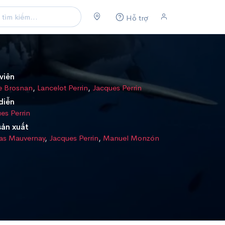
Hỗ trợ
viên
e Brosnan
,
Lancelot Perrin
,
Jacques Perrin
diễn
es Perrin
sản xuất
as Mauvernay
,
Jacques Perrin
,
Manuel Monzón