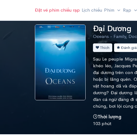
Đặt vé phim chiếu rạp
Lịch chiếu
Phim
Rạp
Đại Dương
Oceans - Family, Do
Thích
Đánh giá
Sau Le peuple Migra
khéo léo, Jacques Pe
đại dương trên con 
hoặc bị lãng quên. 
vật hoang dã và đáp
dương? Đại dương là
đàn cá ngừ đang đi s
chúng, bơi lội cùng 
Thời lượng
103 phút