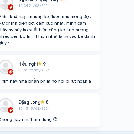
11:34 21/03/2024
Phim khá hay.. nhưng ko được như mong đợi.
Nữ chính diễn đơ, cảm xúc nhạt, mình cảm
thấy nv này ko xuất hiện cũng ko ảnh hưởng
nhiều đến bộ fim. Thích nhất là nv cậu bé đánh
giày :)
Hiểu nghi
9
00:01 20/03/2024
Phim hay nma phần phim nó hơi bị rút ngắn á
Đặng Long
8
15:15 19/03/2024
Không hay như hình dung 😊