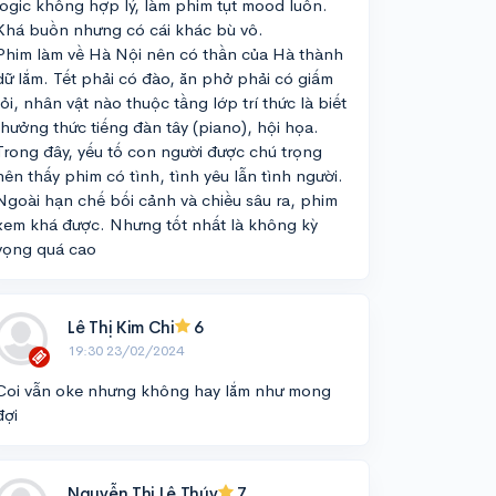
logic không hợp lý, làm phim tụt mood luôn.
Khá buồn nhưng có cái khác bù vô.
Phim làm về Hà Nội nên có thần của Hà thành
dữ lắm. Tết phải có đào, ăn phở phải có giấm
tỏi, nhân vật nào thuộc tầng lớp trí thức là biết
thưởng thức tiếng đàn tây (piano), hội họa.
Trong đây, yếu tố con người được chú trọng
nên thấy phim có tình, tình yêu lẫn tình người.
Ngoài hạn chế bối cảnh và chiều sâu ra, phim
xem khá được. Nhưng tốt nhất là không kỳ
vọng quá cao
Lê Thị Kim Chi
6
19:30 23/02/2024
Coi vẫn oke nhưng không hay lắm như mong
đợi
Nguyễn Thị Lệ Thúy
7