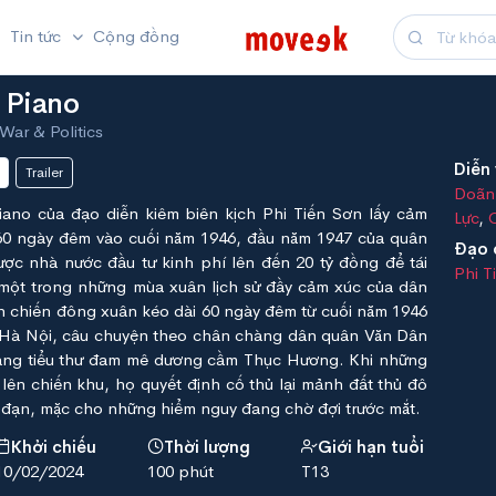
Tin tức
Cộng đồng
 Piano
War & Politics
Diễn 
Trailer
Doãn
ano của đạo diễn kiêm biên kịch Phi Tiến Sơn lấy cảm
Lực
,
60 ngày đêm vào cuối năm 1946, đầu năm 1947 của quân
Đạo 
ợc nhà nước đầu tư kinh phí lên đến 20 tỷ đồng để tái
Phi T
 một trong những mùa xuân lịch sử đầy cảm xúc của dân
ận chiến đông xuân kéo dài 60 ngày đêm từ cuối năm 1946
Hà Nội, câu chuyện theo chân chàng dân quân Văn Dân
nàng tiểu thư đam mê dương cầm Thục Hương. Khi những
 lên chiến khu, họ quyết định cố thủ lại mảnh đất thủ đô
 đạn, mặc cho những hiểm nguy đang chờ đợi trước mắt.
Khởi chiếu
Thời lượng
Giới hạn tuổi
10/02/2024
100 phút
T13