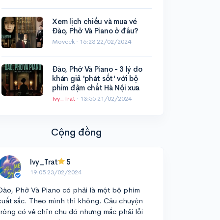
Xem lịch chiếu và mua vé
Đào, Phở Và Piano ở đâu?
Moveek ·
16:23 22/02/2024
Đào, Phở Và Piano - 3 lý do
khán giả 'phát sốt' với bộ
phim đậm chất Hà Nội xưa
Ivy_Trat
·
13:55 21/02/2024
Cộng đồng
Ivy_Trat
5
19:05 23/02/2024
Đào, Phở Và Piano có phải là một bộ phim
xuất sắc. Theo mình thì không. Câu chuyện
trông có vẻ chỉn chu đó nhưng mắc phải lỗi