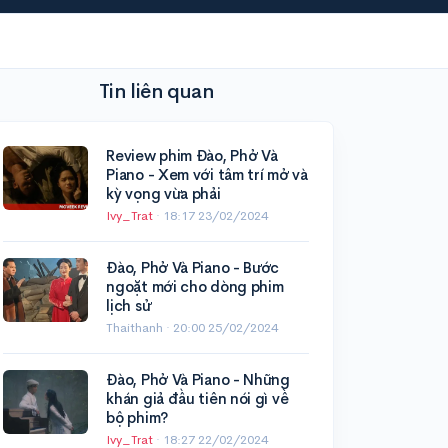
Tin liên quan
Review phim Đào, Phở Và
Piano - Xem với tâm trí mở và
kỳ vọng vừa phải
Ivy_Trat
·
18:17 23/02/2024
Đào, Phở Và Piano - Bước
ngoặt mới cho dòng phim
lịch sử
Thaithanh ·
20:00 25/02/2024
Đào, Phở Và Piano - Những
khán giả đầu tiên nói gì về
bộ phim?
Ivy_Trat
·
18:27 22/02/2024