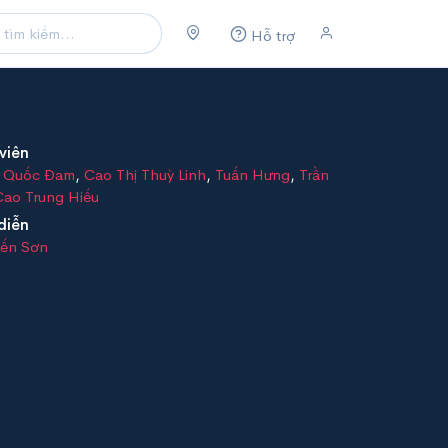
Hỗ trợ
viên
 Quốc Đam
,
Cao Thị Thuỳ Linh
,
Tuấn Hưng
,
Trần
Cao Trung Hiếu
diễn
iến Sơn