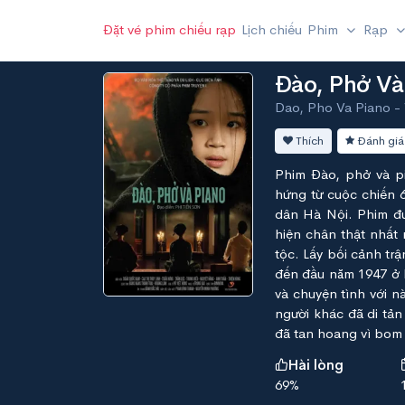
Đặt vé phim chiếu rạp
Lịch chiếu
Phim
Rạp
Đào, Phở Và
Dao, Pho Va Piano - 
Thích
Đánh giá
Phim Đào, phở và pi
hứng từ cuộc chiến 
dân Hà Nội. Phim đư
hiện chân thật nhất
tộc. Lấy bối cảnh tr
đến đầu năm 1947 ở 
và chuyện tình với 
người khác đã di tản
đã tan hoang vì bom
Hài lòng
69%