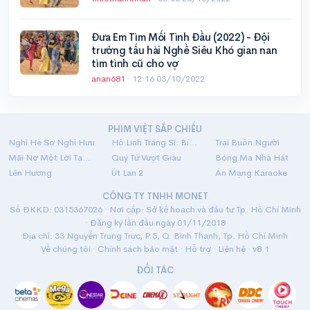
Đưa Em Tìm Mối Tình Đầu (2022) - Đội
trưởng tấu hài Nghề Siêu Khó gian nan
tìm tình cũ cho vợ
anan681
·
12:16 03/10/2022
PHIM VIỆT SẮP CHIẾU
Nghỉ Hè Sợ Nghỉ Hưu
Hộ Linh Tráng Sĩ: Bí Ẩn Mộ Vua Đinh
Trại Buôn Người
Mãi Nợ Một Lời Tạm Biệt
Quý Tử Vượt Giàu
Bóng Ma Nhà Hát
Lên Hương
Út Lan 2
Án Mạng Karaoke
CÔNG TY TNHH MONET
Số ĐKKD: 0315367026 · Nơi cấp: Sở kế hoạch và đầu tư Tp. Hồ Chí Minh
· Đăng ký lần đầu ngày 01/11/2018
Địa chỉ: 33 Nguyễn Trung Trực, P.5, Q. Bình Thạnh, Tp. Hồ Chí Minh
Về chúng tôi
·
Chính sách bảo mật
·
Hỗ trợ
·
Liên hệ
· v8.1
ĐỐI TÁC