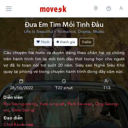
Đưa Em Tìm Mối Tình Đầu
Life Is Beautiful - Romance, Drama, Music
Thích
Đánh giá
Trailer
Câu chuyện hài hước và duyên dáng theo chân hai vợ chồng
trên hành trình tìm lại mối tình đầu thời trung học cho người
vợ đã lo toan nội trợ suốt 20 năm. Siêu sao Nghề Siêu Khó
quay lại phòng vé trong chuyến hành trình đong đầy cảm xúc.
28/10/2022
122 phút
T13
Diễn viên
Ryu Seung-ryong
,
Yum Jung-ah
,
Park Se-wan
,
Ong Seong-
wu
,
Shim Dal-gi
Đạo diễn
Choi Kook-hee