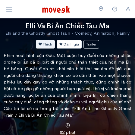
Elli Và Bí Ẩn Chiếc Tàu Ma
Elli and the Ghostly Ghost Train - Comedy, Animation, Family
Thích
Đánh giá
Trailer
Phim hoạt hình của Đức. Một cuộc truy đuổi của những chiếc
drone bí ẩn đã bị bắt đi người chú thân thiết của hồn ma Elli
bé bỏng. Quyết định rời khỏi căn biệt thự ma ám để giải cứu
người chú đáng thương khiến cô bé dấn thân vào một chuyến
phiêu lưu đầy gay go với những thách thức, cũng chính là cơ
hội cô bé gặp gỡ những người bạn quái vật thú vị và khám phá
được năng lực bí ẩn của chính mình. Liệu Elli có chiến thắng
cuộc truy đuổi căng thẳng và đoàn tụ với người chú của mình?
Câu trả lời sẽ có trong bộ phim “Elli And The Ghostly Ghost
Train / Elli và Bí Ẩn Chiếc Tàu Ma”
82 phút