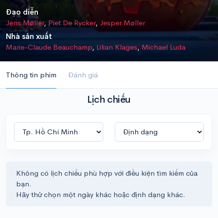
Đạo diễn
Jens Møller
,
Piet De Rycker
,
Jesper Møller
Nhà sản xuất
Marie-Claude Beauchamp
,
Lilian Klages
,
Michael Luda
Thông tin phim
Đánh giá
Lịch chiếu
Không có lịch chiếu phù hợp với điều kiện tìm kiếm của
bạn.
Hãy thử chọn một ngày khác hoặc định dạng khác.