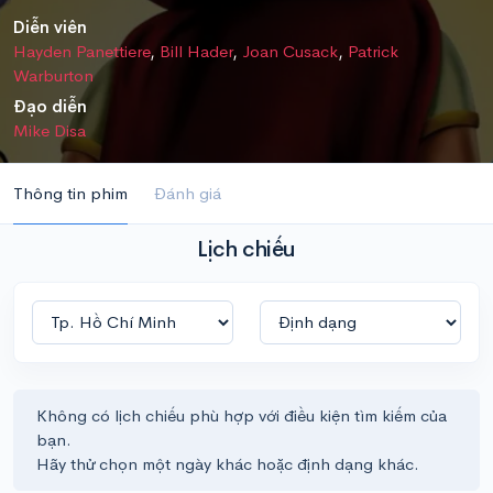
Diễn viên
Hayden Panettiere
,
Bill Hader
,
Joan Cusack
,
Patrick
Warburton
Đạo diễn
Mike Disa
Thông tin phim
Đánh giá
Lịch chiếu
Không có lịch chiếu phù hợp với điều kiện tìm kiếm của
bạn.
Hãy thử chọn một ngày khác hoặc định dạng khác.