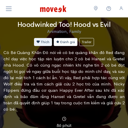
Hoodwinked Too! Hood vs Evil
Animation, Family
Thích
Đánh giá
Trailer
Cô Bé Quàng Khăn Đỏ nói về cô bé quàng khăn đỏ Red đang
chỉ dạy việc học tập rèn luyện cho 2 cô bé Hansel và Gretel
nhà Hood. Cô vô cùng ngạc nhiên khi nghe tin 2 cô bé đột
ngột bị gọi về ngay giữa buổi học tập do mình chỉ dạy, và sau
đó lại mất tích 1 cách bí ẩn. Vì vậy, Red phải hợp tác cùng với
Wolf điều tra và tìm cách giải cứu 2 học trò của mình. Nicky
Flippers đứng đầu cơ quan Happy Ever After sau khi đã xác
định và bảo đảm rằng Hansel và Gretel vẫn đang được an
toàn đã quyết định giúp 1 tay trong cuộc tìm kiếm và giải cứu 2
cô bé.
86 phút