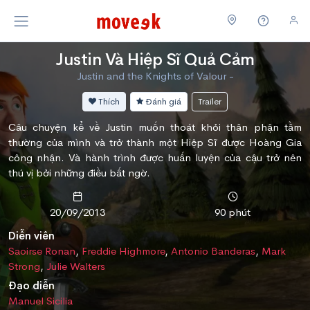
Justin Và Hiệp Sĩ Quả Cảm
Justin and the Knights of Valour -
Thích
Đánh giá
Trailer
Câu chuyện kể về Justin muốn thoát khỏi thân phận tầm
thường của mình và trở thành một Hiệp Sĩ được Hoàng Gia
công nhận. Và hành trình được huấn luyện của cậu trở nên
thú vị bởi những điều bất ngờ.
20/09/2013
90 phút
Diễn viên
Saoirse Ronan
,
Freddie Highmore
,
Antonio Banderas
,
Mark
Strong
,
Julie Walters
Đạo diễn
Manuel Sicilia