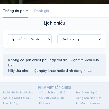
Thông tin phim
Đánh giá
Lịch chiếu
Không có lịch chiếu phù hợp với điều kiện tìm kiếm của
bạn.
Hãy thử chọn một ngày khác hoặc định dạng khác.
PHIM VIỆT SẮP CHIẾU
Nghỉ Hè Sợ Nghỉ Hưu
Hộ Linh Tráng Sĩ: Bí Ẩn Mộ Vua Đinh
Trại Buôn Người
Mãi Nợ Một Lời Tạm Biệt
Quý Tử Vượt Giàu
Bóng Ma Nhà Hát
Lên Hương
Út Lan 2
Án Mạng Karaoke