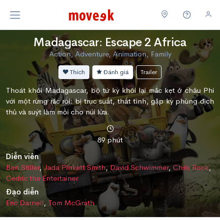
Madagascar: Escape 2 Africa
Action, Adventure, Animation, Family
Thích
Đánh giá
Trailer
Thoát khỏi Madagascar, bộ tứ kỳ khôi lại mắc kẹt ở châu Phi
với một rừng rắc rối: bị trục suất, thất tình, gặp kỳ phùng địch
thủ và suýt làm mồi cho núi lửa.
89 phút
Diễn viên
Ben Stiller
,
Jada Pinkett Smith
,
David Schwimmer
,
Chris Rock
,
Cedric the Entertainer
Đạo diễn
Eric Darnell
,
Tom McGrath