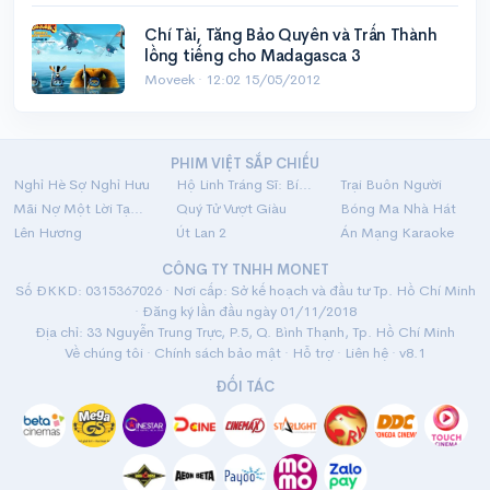
Chí Tài, Tăng Bảo Quyên và Trấn Thành
lồng tiếng cho Madagasca 3
Moveek ·
12:02 15/05/2012
PHIM VIỆT SẮP CHIẾU
Nghỉ Hè Sợ Nghỉ Hưu
Hộ Linh Tráng Sĩ: Bí Ẩn Mộ Vua Đinh
Trại Buôn Người
Mãi Nợ Một Lời Tạm Biệt
Quý Tử Vượt Giàu
Bóng Ma Nhà Hát
Lên Hương
Út Lan 2
Án Mạng Karaoke
CÔNG TY TNHH MONET
Số ĐKKD: 0315367026 · Nơi cấp: Sở kế hoạch và đầu tư Tp. Hồ Chí Minh
· Đăng ký lần đầu ngày 01/11/2018
Địa chỉ: 33 Nguyễn Trung Trực, P.5, Q. Bình Thạnh, Tp. Hồ Chí Minh
Về chúng tôi
·
Chính sách bảo mật
·
Hỗ trợ
·
Liên hệ
· v8.1
ĐỐI TÁC