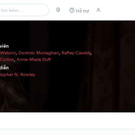
Hỗ trợ
viên
 Watson
,
Dominic Monaghan
,
Raffey Cassidy
,
Collins
,
Anne-Marie Duff
diễn
topher N. Rowley