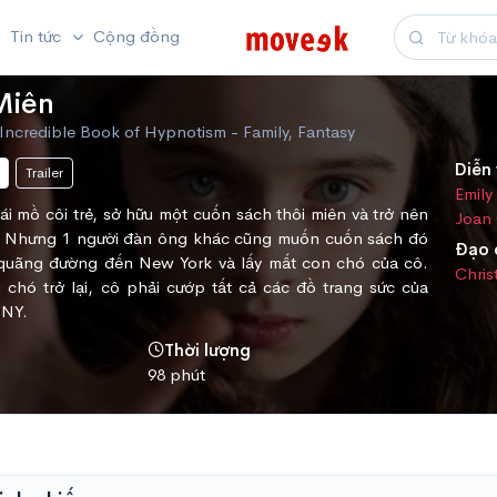
Tin tức
Cộng đồng
Miên
ncredible Book of Hypnotism - Family, Fantasy
Diễn 
Trailer
Emily
i mồ côi trẻ, sở hữu một cuốn sách thôi miên và trở nên
Joan 
g . Nhưng 1 người đàn ông khác cũng muốn cuốn sách đó
Đạo 
 quãng đường đến New York và lấy mất con chó của cô.
Chris
chó trở lại, cô phải cướp tất cả các đồ trang sức của
 NY.
Thời lượng
98 phút