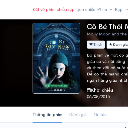
Đặt vé phim chiếu rạp
Lịch chiếu
Phim
Rạp
Cô Bé Thôi 
Molly Moon and the I
Thích
Đánh giá
Bộ phim về một cô gá
giàu có và nổi tiến
và theo dõi cô suốt
Để có thể mang chú 
ngân hàng giàu nhất
Khởi chiếu
06/05/2016
Thông tin phim
Đánh giá
Tin tức