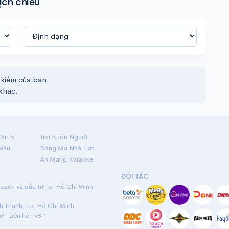
ịch chiếu
 kiếm của bạn.
khác.
Hộ Linh Tráng Sĩ: Bí Ẩn Mộ Vua Đinh
Trại Buôn Người
Giàu
Bóng Ma Nhà Hát
Án Mạng Karaoke
ĐỐI TÁC
ạch và đầu tư Tp. Hồ Chí Minh ·
nh Thạnh, Tp. Hồ Chí Minh
rợ
·
Liên hệ
· v8.1