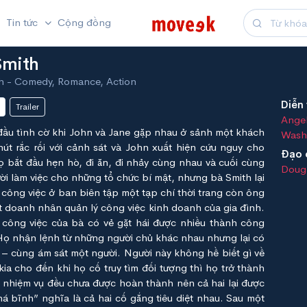
Tin tức
Cộng đồng
Smith
h - Comedy, Romance, Action
Diễn 
Trailer
Angel
đầu tình cờ khi John và Jane gặp nhau ở sảnh một khách
Wash
út rắc rối với cảnh sát và John xuất hiện cứu nguy cho
Đạo 
 bắt đầu hẹn hò, đi ăn, đi nhảy cùng nhau và cuối cùng
Doug
ười làm việc cho những tổ chức bí mật, nhưng bà Smith lại
công việc ở ban biên tập một tạp chí thời trang còn ông
t doanh nhân quản lý công việc kinh doanh của gia đình.
là công việc của bà có vẻ gặt hái được nhiều thành công
Họ nhận lệnh từ những người chủ khác nhau nhưng lại có
– cùng ám sát một người. Người này không hề biết gì về
kia cho đến khi họ cố truy tìm đối tượng thì họ trở thành
 nhiệm vụ đều chưa được hoàn thành nên cả hai lại được
há bĩnh” nghĩa là cả hai cố gắng tiêu diệt nhau. Sau một