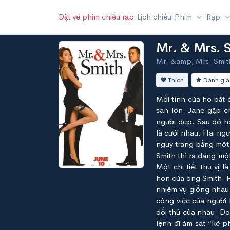
Đặt vé phim chiếu rạp
Lịch chiếu
Phim
Rạp
Mr. & Mrs. 
Mr. &amp; Mrs. Smit
Thích
Đánh giá
Mối tình của họ bắt 
sạn lớn. Jane gặp ch
người đẹp. Sau đó họ
là cưới nhau. Hai ng
nguy trang bằng một 
Smith thì ra dáng mộ
Một chi tiết thú vị 
hơn của ông Smith. 
nhiệm vụ giống nhau 
công việc của người 
đối thủ của nhau. Do
lệnh đi ám sát “kẻ p