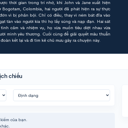
ợc thời gian trong trí nhớ, khi John và Jane xuất hiện
 Bogotam, Colombia, hai người đã phát hiện ra sự thực
ớn vì bị phản bội. Chỉ có điều, thay vì ném bát đĩa vào
gạt tàn vào người kia thì họ lấy súng và nạp đạn. Hai sát
a tình cảm và nhiệm vụ, họ vừa muốn tiêu diệt nhau vừa
ời mình yêu thương. Cuối cùng để giải quyết mâu thuẫn
đoàn kết lại và đi tìm kẻ chủ mưu gây ra chuyện này.
ịch chiếu
 kiếm của bạn.
khác.