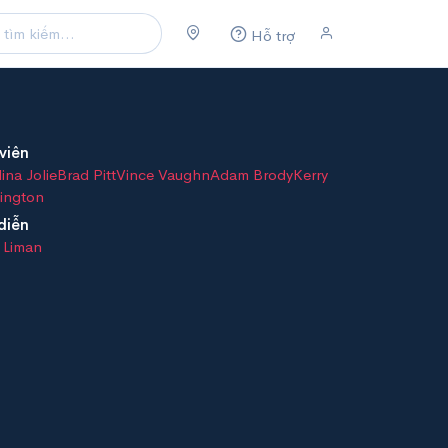
Hỗ trợ
viên
ina Jolie
Brad Pitt
Vince Vaughn
Adam Brody
Kerry
ington
diễn
 Liman