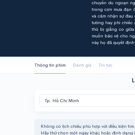
chuyến du ngoạn ngư
trong cơn mưa đạn ở
và cảm nhận sự đau đ
tường hay phi chiếc 
thủ bị giằng co giữ
muốn bảo vệ cho ngư
này họ đã quyết định 
Thông tin phim
Đánh giá
Tin tức
L
Không có lịch chiếu phù hợp với điều kiện tìm
Hãy thử chọn một ngày khác hoặc định dạng 