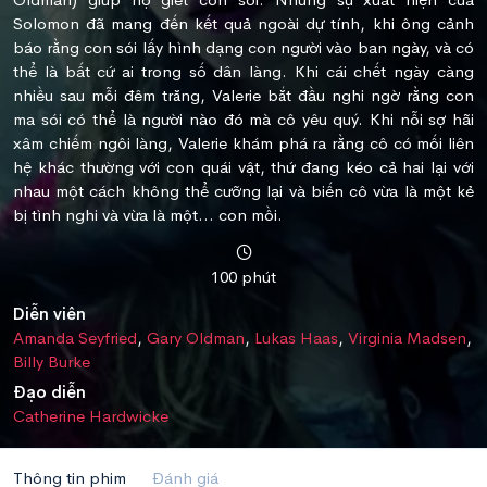
Solomon đã mang đến kết quả ngoài dự tính, khi ông cảnh
báo rằng con sói lấy hình dạng con người vào ban ngày, và có
thể là bất cứ ai trong số dân làng. Khi cái chết ngày càng
nhiều sau mỗi đêm trăng, Valerie bắt đầu nghi ngờ rằng con
ma sói có thể là người nào đó mà cô yêu quý. Khi nỗi sợ hãi
xâm chiếm ngôi làng, Valerie khám phá ra rằng cô có mối liên
hệ khác thường với con quái vật, thứ đang kéo cả hai lại với
nhau một cách không thể cưỡng lại và biến cô vừa là một kẻ
bị tình nghi và vừa là một... con mồi.
100 phút
Diễn viên
Amanda Seyfried
,
Gary Oldman
,
Lukas Haas
,
Virginia Madsen
,
Billy Burke
Đạo diễn
Catherine Hardwicke
Thông tin phim
Đánh giá