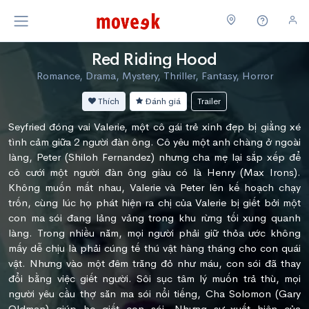
Red Riding Hood
Romance, Drama, Mystery, Thriller, Fantasy, Horror
Thích
Đánh giá
Trailer
Seyfried đóng vai Valerie, một cô gái trẻ xinh đẹp bị giằng xé
tình cảm giữa 2 người đàn ông. Cô yêu một anh chàng ở ngoài
làng, Peter (Shiloh Fernandez) nhưng cha mẹ lại sắp xếp để
cô cưới một người đàn ông giàu có là Henry (Max Irons).
Không muốn mất nhau, Valerie và Peter lên kế hoạch chạy
trốn, cùng lúc họ phát hiện ra chị của Valerie bị giết bởi một
con ma sói đang lảng vảng trong khu rừng tối xung quanh
làng. Trong nhiều năm, mọi người phải giữ thỏa ước không
mấy dễ chịu là phải cúng tế thú vật hàng tháng cho con quái
vật. Nhưng vào một đêm trăng đỏ như máu, con sói đã thay
đổi bằng việc giết người. Sôi sục tâm lý muốn trả thù, mọi
người yêu cầu thợ săn ma sói nổi tiếng, Cha Solomon (Gary
Oldman) giúp họ giết con sói. Nhưng sự xuất hiện của