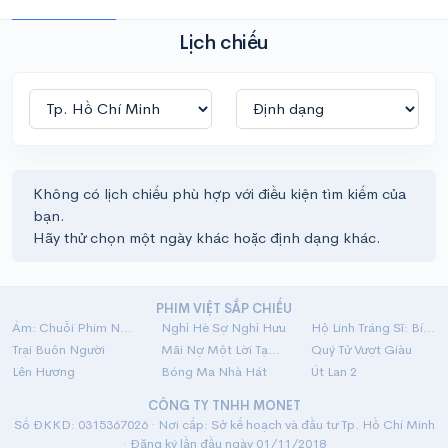
Lịch chiếu
Không có lịch chiếu phù hợp với điều kiện tìm kiếm của
bạn.
Hãy thử chọn một ngày khác hoặc định dạng khác.
PHIM VIỆT SẮP CHIẾU
Ám: Chuỗi Phim Ngắn Linh Dị
Nghỉ Hè Sợ Nghỉ Hưu
Hộ Linh Tráng Sĩ: Bí Ẩn Mộ Vua Đinh
Trại Buôn Người
Mãi Nợ Một Lời Tạm Biệt
Quý Tử Vượt Giàu
Lên Hương
Bóng Ma Nhà Hát
Út Lan 2
CÔNG TY TNHH MONET
Số ĐKKD: 0315367026 · Nơi cấp: Sở kế hoạch và đầu tư Tp. Hồ Chí Minh
· Đăng ký lần đầu ngày 01/11/2018