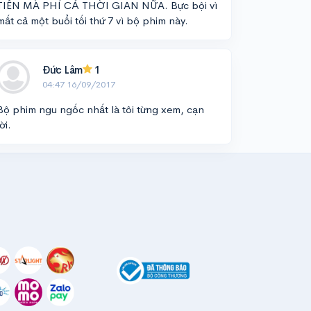
TIỀN MÀ PHÍ CẢ THỜI GIAN NỮA. Bực bội vì
mất cả một buổi tối thứ 7 vì bộ phim này.
Đức Lâm
1
04:47 16/09/2017
Bộ phim ngu ngốc nhất là tôi từng xem, cạn
lời.