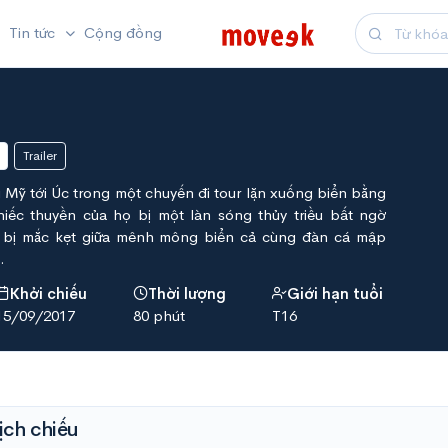
Tin tức
Cộng đồng
Trailer
Mỹ tới Úc trong một chuyến đi tour lặn xuống biển bằng
iếc thuyền của họ bị một làn sóng thủy triều bất ngờ
 bị mắc kẹt giữa mênh mông biển cả cùng đàn cá mập
.
Khởi chiếu
Thời lượng
Giới hạn tuổi
15/09/2017
80 phút
T16
ịch chiếu