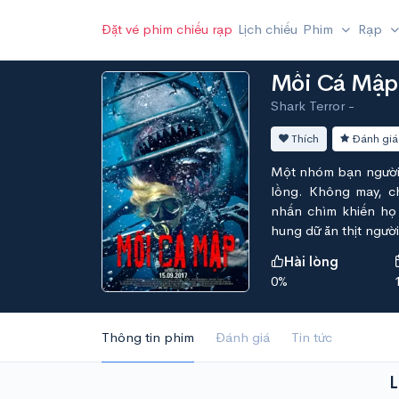
Đặt vé phim chiếu rạp
Lịch chiếu
Phim
Rạp
Mồi Cá Mập
Shark Terror -
Thích
Đánh giá
Một nhóm bạn người 
lồng. Không may, ch
nhấn chìm khiến họ
hung dữ ăn thịt người
Hài lòng
0%
Thông tin phim
Đánh giá
Tin tức
L