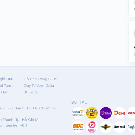
ghỉ Hưu
Hộ Linh Tráng Sĩ: Bí Ẩn Mộ Vua Đinh
Mãi Nợ Một Lời Tạm Biệt
Quý Tử Vượt Giàu
 Hát
Út Lan 2
ĐỐI TÁC
ạch và đầu tư Tp. Hồ Chí Minh ·
nh Thạnh, Tp. Hồ Chí Minh
rợ
·
Liên hệ
· v8.1