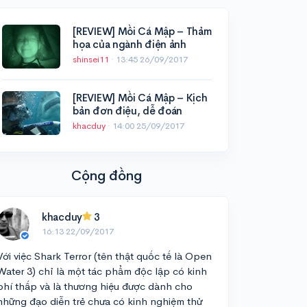
[REVIEW] Mồi Cá Mập – Thảm
họa của ngành điện ảnh
shinsei11
·
13:45 26/09/2017
[REVIEW] Mồi Cá Mập – Kịch
bản đơn điệu, dễ đoán
khacduy
·
14:00 25/09/2017
Cộng đồng
khacduy
3
16:13 22/09/2017
Với việc Shark Terror (tên thật quốc tế là Open
Water 3) chỉ là một tác phẩm độc lập có kinh
phí thấp và là thương hiệu được dành cho
những đạo diễn trẻ chưa có kinh nghiệm thử