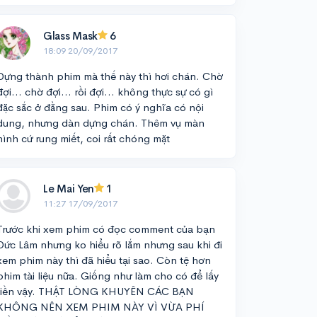
Glass Mask
6
18:09 20/09/2017
Dựng thành phim mà thế này thì hơi chán. Chờ
đợi... chờ đợi... rồi đợi... không thực sự có gì
đặc sắc ở đằng sau. Phim có ý nghĩa có nội
dung, nhưng dàn dựng chán. Thêm vụ màn
hình cứ rung miết, coi rất chóng mặt
Le Mai Yen
1
11:27 17/09/2017
Trước khi xem phim có đọc comment của bạn
Đức Lâm nhưng ko hiểu rõ lắm nhưng sau khi đi
xem phim này thì đã hiểu tại sao. Còn tệ hơn
phim tài liệu nữa. Giống như làm cho có để lấy
tiền vậy. THẬT LÒNG KHUYÊN CÁC BẠN
KHÔNG NÊN XEM PHIM NÀY VÌ VỪA PHÍ