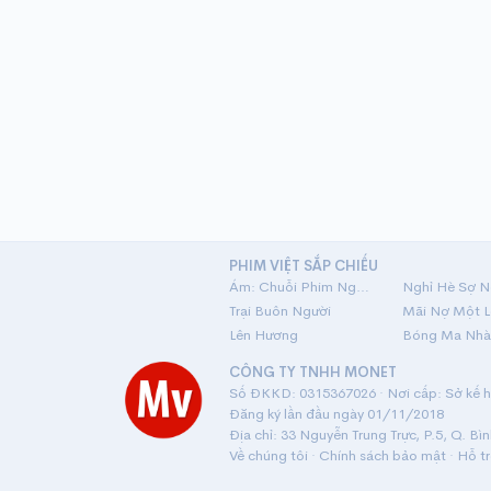
PHIM VIỆT SẮP CHIẾU
Ám: Chuỗi Phim Ngắn Linh Dị
Nghỉ Hè Sợ N
Trại Buôn Người
Lên Hương
Bóng Ma Nhà
CÔNG TY TNHH MONET
Số ĐKKD: 0315367026 · Nơi cấp: Sở kế ho
Đăng ký lần đầu ngày 01/11/2018
Địa chỉ: 33 Nguyễn Trung Trực, P.5, Q. Bì
Về chúng tôi
·
Chính sách bảo mật
·
Hỗ t