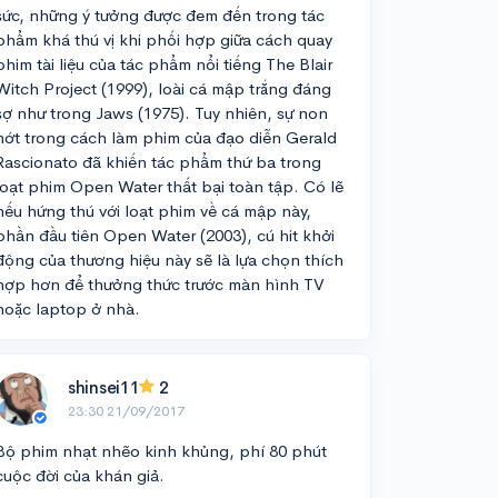
sức, những ý tưởng được đem đến trong tác
phẩm khá thú vị khi phối hợp giữa cách quay
phim tài liệu của tác phẩm nổi tiếng The Blair
Witch Project (1999), loài cá mập trắng đáng
sợ như trong Jaws (1975). Tuy nhiên, sự non
nớt trong cách làm phim của đạo diễn Gerald
Rascionato đã khiến tác phẩm thứ ba trong
loạt phim Open Water thất bại toàn tập. Có lẽ
nếu hứng thú với loạt phim về cá mập này,
phần đầu tiên Open Water (2003), cú hit khởi
động của thương hiệu này sẽ là lựa chọn thích
hợp hơn để thưởng thức trước màn hình TV
hoặc laptop ở nhà.
shinsei11
2
23:30 21/09/2017
Bộ phim nhạt nhẽo kinh khủng, phí 80 phút
cuộc đời của khán giả.