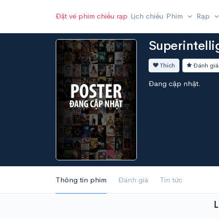
Đặt vé phim chiếu rạp
Lịch chiếu
Phim
Rạp
Superintell
Thích
Đánh giá
Đang cập nhật.
Thông tin phim
Đánh giá
Tin tức
L