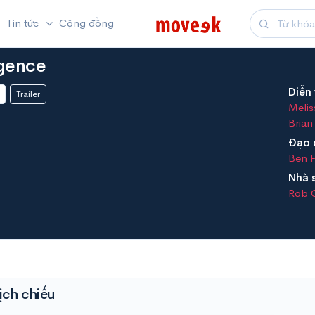
Tin tức
Cộng đồng
igence
Diễn 
Trailer
Melis
Brian
Đạo 
Ben 
Nhà 
Rob 
ịch chiếu