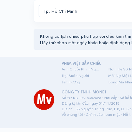
Không có lịch chiếu phù hợp với điều kiện tìm
Hãy thử chọn một ngày khác hoặc định dạng 
PHIM VIỆT SẮP CHIẾU
Ám: Chuỗi Phim Ngắn Linh Dị
Nghỉ Hè Sợ N
Trại Buôn Người
Lên Hương
Bóng Ma Nhà
CÔNG TY TNHH MONET
Số ĐKKD: 0315367026 · Nơi cấp: Sở kế ho
Đăng ký lần đầu ngày 01/11/2018
Địa chỉ: 33 Nguyễn Trung Trực, P.5, Q. Bì
Về chúng tôi
·
Chính sách bảo mật
·
Hỗ t