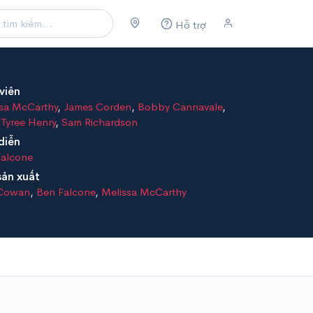
Hỗ trợ
viên
sa McCarthy
,
James Corden
,
Bobby Cannavale
,
 Tyree Henry
,
Sam Richardson
diễn
Falcone
sản xuất
Cowan
,
Ben Falcone
,
Melissa McCarthy