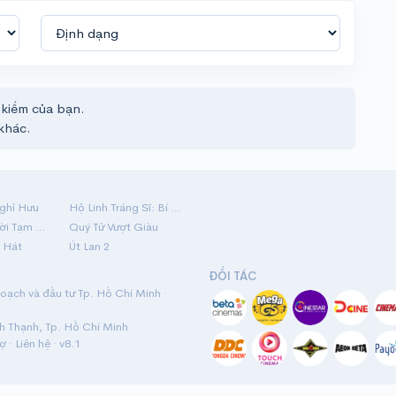
 kiếm của bạn.
khác.
ghỉ Hưu
Hộ Linh Tráng Sĩ: Bí Ẩn Mộ Vua Đinh
Mãi Nợ Một Lời Tạm Biệt
Quý Tử Vượt Giàu
 Hát
Út Lan 2
ĐỐI TÁC
ạch và đầu tư Tp. Hồ Chí Minh ·
nh Thạnh, Tp. Hồ Chí Minh
rợ
·
Liên hệ
· v8.1