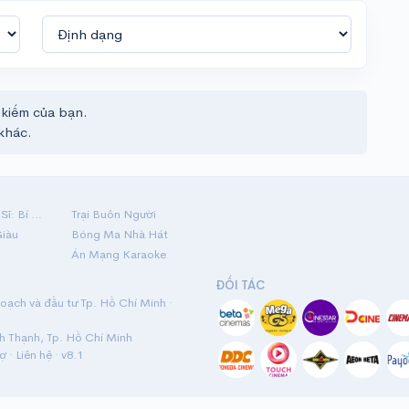
 kiếm của bạn.
khác.
Hộ Linh Tráng Sĩ: Bí Ẩn Mộ Vua Đinh
Trại Buôn Người
Giàu
Bóng Ma Nhà Hát
Án Mạng Karaoke
ĐỐI TÁC
ạch và đầu tư Tp. Hồ Chí Minh ·
nh Thạnh, Tp. Hồ Chí Minh
rợ
·
Liên hệ
· v8.1