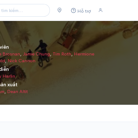
Hỗ trợ
viên
e Brosnan
,
Jamie Chung
,
Tim Roth
,
Hermione
eld
,
Nick Cannon
diễn
 Harlin
sản xuất
am
,
Dean Altit