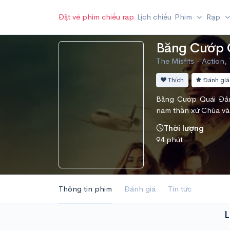
Đặt vé phim chiếu rạp
Lịch chiếu
Phim
Rạp
Băng Cướp 
The Misfits - Action, 
Thích
Đánh giá
Băng Cướp Quái Đản 
nam thần xứ Chùa v
Thời lượng
94 phút
Thông tin phim
Đánh giá
Tin tức
L