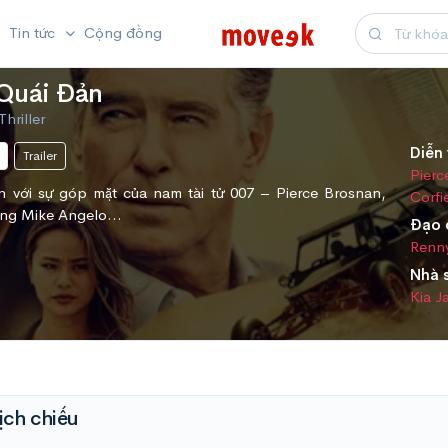
Tin tức
Cộng đồng
Quái Đản
Thriller
Diễn 
Trailer
Pierc
với sự góp mặt của nam tài tử 007 – Pierce Brosnan,
Corfi
àng Mike Angelo…
Đạo 
Renny
Nhà 
Kia J
ịch chiếu