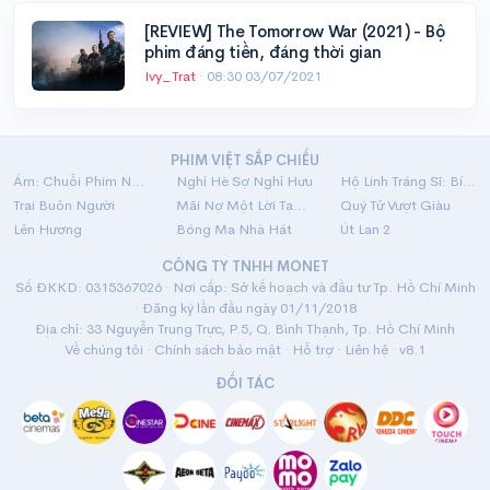
[REVIEW] The Tomorrow War (2021) - Bộ
phim đáng tiền, đáng thời gian
Ivy_Trat
·
08:30 03/07/2021
PHIM VIỆT SẮP CHIẾU
Ám: Chuỗi Phim Ngắn Linh Dị
Nghỉ Hè Sợ Nghỉ Hưu
Hộ Linh Tráng Sĩ: Bí Ẩn Mộ Vua Đinh
Trại Buôn Người
Mãi Nợ Một Lời Tạm Biệt
Quý Tử Vượt Giàu
Lên Hương
Bóng Ma Nhà Hát
Út Lan 2
CÔNG TY TNHH MONET
Số ĐKKD: 0315367026 · Nơi cấp: Sở kế hoạch và đầu tư Tp. Hồ Chí Minh
· Đăng ký lần đầu ngày 01/11/2018
Địa chỉ: 33 Nguyễn Trung Trực, P.5, Q. Bình Thạnh, Tp. Hồ Chí Minh
Về chúng tôi
·
Chính sách bảo mật
·
Hỗ trợ
·
Liên hệ
· v8.1
ĐỐI TÁC