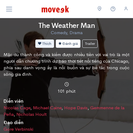
The Weather Man
Comedy, Drama
Thích
Đánh giá
Trailer
Mặc dù thành công và kiếm được nhiều tiền với vai trò là một
người dẫn chương trình dự báo thời tiết nổi tiếng của Chicago,
phía sau danh vọng ấy là nỗi buồn và sự bế tắc trong cuộc
sống gia đình.
101 phút
Diễn viên
Nicolas Cage
,
Michael Caine
,
Hope Davis
,
Gemmenne de la
Peña
,
Nicholas Hoult
Đạo diễn
Gore Verbinski