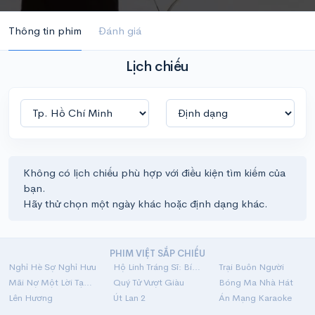
Thông tin phim
Đánh giá
Lịch chiếu
Không có lịch chiếu phù hợp với điều kiện tìm kiếm của
bạn.
Hãy thử chọn một ngày khác hoặc định dạng khác.
PHIM VIỆT SẮP CHIẾU
Nghỉ Hè Sợ Nghỉ Hưu
Hộ Linh Tráng Sĩ: Bí Ẩn Mộ Vua Đinh
Trại Buôn Người
Mãi Nợ Một Lời Tạm Biệt
Quý Tử Vượt Giàu
Bóng Ma Nhà Hát
Lên Hương
Út Lan 2
Án Mạng Karaoke