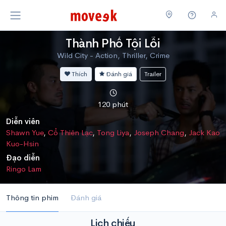
Thành Phố Tội Lỗi
Wild City - Action, Thriller, Crime
Thích
Đánh giá
Trailer
120 phút
Diễn viên
Shawn Yue
,
Cổ Thiên Lạc
,
Tong Liya
,
Joseph Chang
,
Jack Kao
Kuo-Hsin
Đạo diễn
Ringo Lam
Thông tin phim
Đánh giá
Lịch chiếu