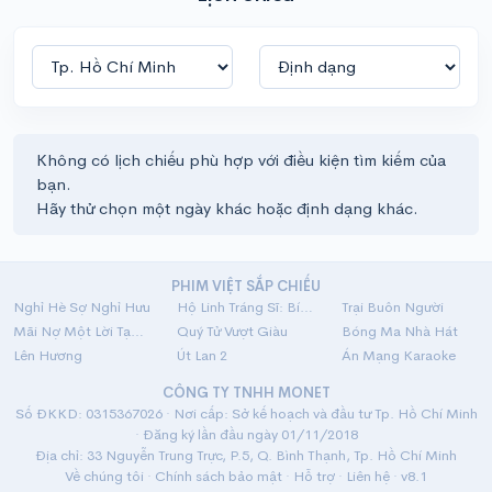
Không có lịch chiếu phù hợp với điều kiện tìm kiếm của
bạn.
Hãy thử chọn một ngày khác hoặc định dạng khác.
PHIM VIỆT SẮP CHIẾU
Nghỉ Hè Sợ Nghỉ Hưu
Hộ Linh Tráng Sĩ: Bí Ẩn Mộ Vua Đinh
Trại Buôn Người
Mãi Nợ Một Lời Tạm Biệt
Quý Tử Vượt Giàu
Bóng Ma Nhà Hát
Lên Hương
Út Lan 2
Án Mạng Karaoke
CÔNG TY TNHH MONET
Số ĐKKD: 0315367026 · Nơi cấp: Sở kế hoạch và đầu tư Tp. Hồ Chí Minh
· Đăng ký lần đầu ngày 01/11/2018
Địa chỉ: 33 Nguyễn Trung Trực, P.5, Q. Bình Thạnh, Tp. Hồ Chí Minh
Về chúng tôi
·
Chính sách bảo mật
·
Hỗ trợ
·
Liên hệ
· v8.1