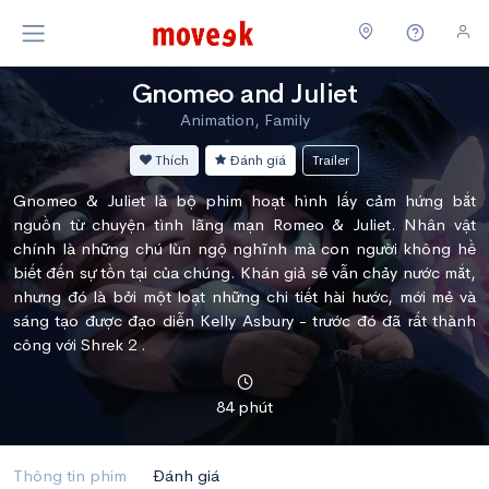
Gnomeo and Juliet
Animation, Family
Thích
Đánh giá
Trailer
Gnomeo & Juliet là bộ phim hoạt hình lấy cảm hứng bắt
nguồn từ chuyện tình lãng mạn Romeo & Juliet. Nhân vật
chính là những chú lùn ngộ nghĩnh mà con người không hề
biết đến sự tồn tại của chúng. Khán giả sẽ vẫn chảy nước mắt,
nhưng đó là bởi một loạt những chi tiết hài hước, mới mẻ và
sáng tạo được đạo diễn Kelly Asbury - trước đó đã rất thành
công với Shrek 2 .
84 phút
Thông tin phim
Đánh giá