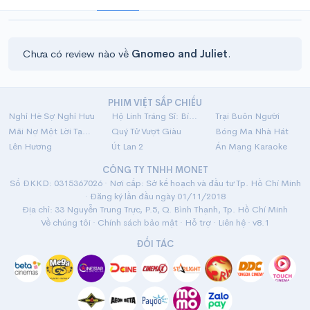
Chưa có review nào về
Gnomeo and Juliet
.
PHIM VIỆT SẮP CHIẾU
Nghỉ Hè Sợ Nghỉ Hưu
Hộ Linh Tráng Sĩ: Bí Ẩn Mộ Vua Đinh
Trại Buôn Người
Mãi Nợ Một Lời Tạm Biệt
Quý Tử Vượt Giàu
Bóng Ma Nhà Hát
Lên Hương
Út Lan 2
Án Mạng Karaoke
CÔNG TY TNHH MONET
Số ĐKKD: 0315367026 · Nơi cấp: Sở kế hoạch và đầu tư Tp. Hồ Chí Minh
· Đăng ký lần đầu ngày 01/11/2018
Địa chỉ: 33 Nguyễn Trung Trực, P.5, Q. Bình Thạnh, Tp. Hồ Chí Minh
Về chúng tôi
·
Chính sách bảo mật
·
Hỗ trợ
·
Liên hệ
· v8.1
ĐỐI TÁC