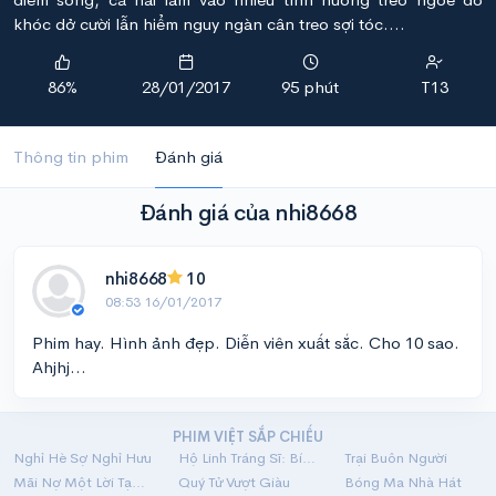
khóc dở cười lẫn hiểm nguy ngàn cân treo sợi tóc....
86%
28/01/2017
95 phút
T13
Thông tin phim
Đánh giá
Đánh giá của nhi8668
nhi8668
10
08:53 16/01/2017
Phim hay. Hình ảnh đẹp. Diễn viên xuất sắc. Cho 10 sao.
Ahjhj...
PHIM VIỆT SẮP CHIẾU
Nghỉ Hè Sợ Nghỉ Hưu
Hộ Linh Tráng Sĩ: Bí Ẩn Mộ Vua Đinh
Trại Buôn Người
Mãi Nợ Một Lời Tạm Biệt
Quý Tử Vượt Giàu
Bóng Ma Nhà Hát