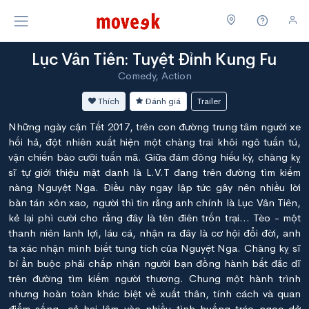
Lục Vân Tiên: Tuyệt Đỉnh Kung Fu
Comedy, Action
Thích
Đánh giá
Trailer
Những ngày cận Tết 2017, trên con đường trung tâm người xe
hối hả, đột nhiên xuất hiện một chàng trai khôi ngô tuấn tú,
vận chiến bào cưỡi tuấn mã. Giữa đám đông hiếu kỳ, chàng kỵ
sĩ tự giới thiệu mật danh là L.V.T đang trên đường tìm kiếm
nàng Nguyệt Nga. Điều này ngay lập tức gây nên nhiều lời
bàn tán xôn xao, người thì tin rằng anh chính là Lục Vân Tiên,
kẻ lại phì cười cho rằng đây là tên điên trốn trại... Tèo - một
thanh niên lanh lợi, láu cá, nhận ra đây là cơ hội đổi đời, anh
ta xác nhận mình biết tung tích của Nguyệt Nga. Chàng kỵ sĩ
bí ẩn buộc phải chấp nhận người bạn đồng hành bất đắc dĩ
trên đường tìm kiếm người thương. Chung một hành trình
nhưng hoàn toàn khác biệt về xuất thân, tính cách và quan
điểm sống, cả hai lâm vào nhiều tình huống tréo ngoe dở