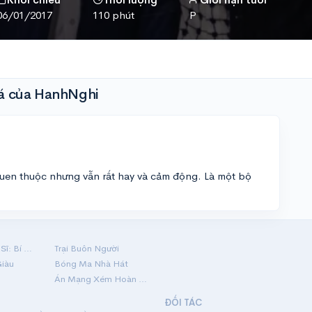
06/01/2017
110 phút
P
á của HanhNghi
 quen thuộc nhưng vẫn rất hay và cảm động. Là một bộ
Hộ Linh Tráng Sĩ: Bí Ẩn Mộ Vua Đinh
Trại Buôn Người
Giàu
Bóng Ma Nhà Hát
Án Mạng Xém Hoàn Hảo
ĐỐI TÁC