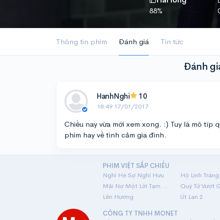
88%
Thông tin phim
Đánh giá
Tin tức
Đánh gi
HanhNghi
10
18:49 17/01/2017
Chiều nay vừa mới xem xong. :) Tuy là mô típ
phim hay về tình cảm gia đình.
PHIM VIỆT SẮP CHIẾU
Nghỉ Hè Sợ Nghỉ Hưu
Mãi Nợ Một Lời Tạm Biệt
Quý Tử Vượt 
Lên Hương
Út Lan 2
CÔNG TY TNHH MONET