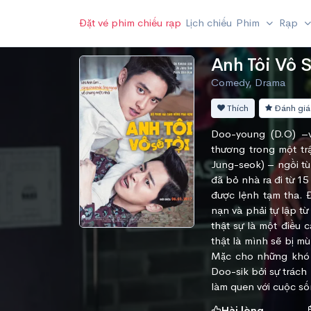
Đặt vé phim chiếu rạp
Lịch chiếu
Phim
Rạp
Anh Tôi Vô S
Comedy, Drama
Thích
Đánh giá
Doo-young (D.O) –v
thương trong một trậ
Jung-seok) – ngồi tù 
đã bỏ nhà ra đi từ 15
được lệnh tạm tha. 
nạn và phải tự lập từ 
thật sự là một điều
thật là mình sẽ bị m
Mặc cho những khó c
Doo-sik bởi sự trách
làm quen với cuộc số
Hài lòng