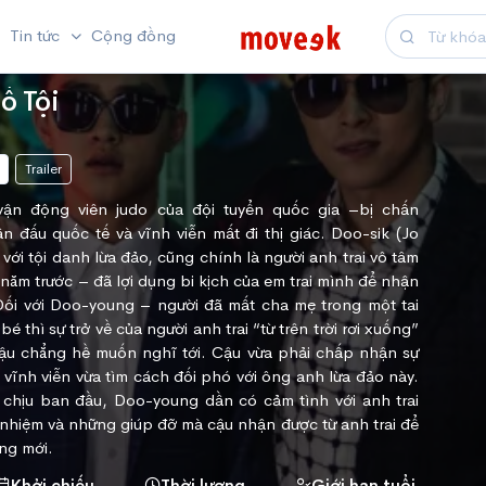
Tin tức
Cộng đồng
ố Tội
Trailer
ận động viên judo của đội tuyển quốc gia –bị chấn
n đấu quốc tế và vĩnh viễn mất đi thị giác. Doo-sik (Jo
với tội danh lừa đảo, cũng chính là người anh trai vô tâm
 năm trước – đã lợi dụng bi kịch của em trai mình để nhận
Đối với Doo-young – người đã mất cha mẹ trong một tai
bé thì sự trở về của người anh trai “từ trên trời rơi xuống”
 cậu chẳng hề muốn nghĩ tới. Cậu vừa phải chấp nhận sự
ù vĩnh viễn vừa tìm cách đối phó với ông anh lừa đảo này.
hịu ban đầu, Doo-young dần có cảm tình với anh trai
 nhiệm và những giúp đỡ mà cậu nhận được từ anh trai để
ng mới.
Khởi chiếu
Thời lượng
Giới hạn tuổi