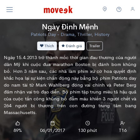
Ngày Định Mệnh
Patriots Day - Drama, Thriller, History
Thích
Đánh giá
Trailer
Ngày 15.4.2013 trở thành mốc thời gian đau thương của người
dân Mỹ khi cuộc đua marathon Boston bị đánh bom khủng
bố. Hơn 3 năm sau, các nhà làm phim xứ cờ hoa quyết định
khắc họa lại sự kiện chấn động này bằng bộ phim Patriots day
do nam tài tử Mark Wahlberg đóng vai chính và Peter Berg
đảm nhận vai trò đạo diễn. Bộ phim tập trung miêu tả hậu quả
của cuộc tấn công khủng bố đẫm máu khiến 3 người chết và
264 người bị thương trên con đường trung tâm bang
Massachusetts.
89%
06/01/2017
130 phút
T16