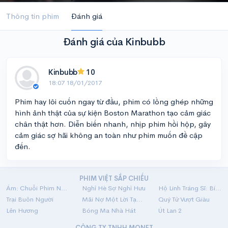
Thông tin phim
Đánh giá
Đánh giá của Kinbubb
Kinbubb
10
18:07 18/01/2017
Phim hay lôi cuốn ngay từ đầu, phim có lồng ghép những
hình ảnh thật của sự kiện Boston Marathon tạo cảm giác
chân thật hơn. Diễn biến nhanh, nhịp phim hồi hộp, gây
cảm giác sợ hãi không an toàn như phim muốn đề cập
đến.
PHIM VIỆT SẮP CHIẾU
Ám: Chuỗi Phim Ngắn Linh Dị
Nghỉ Hè Sợ Nghỉ Hưu
Hộ Linh Tráng Sĩ: Bí Ẩn Mộ Vua Đinh
Trại Buôn Người
Mãi Nợ Một Lời Tạm Biệt
Quý Tử Vượt Giàu
Lên Hương
Bóng Ma Nhà Hát
Út Lan 2
CÔNG TY TNHH MONET