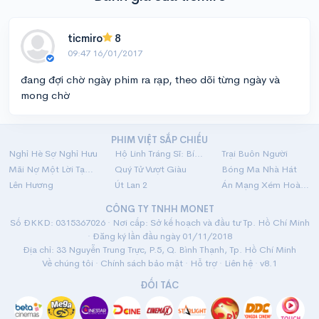
ticmiro
8
09:47 16/01/2017
đang đợi chờ ngày phim ra rạp, theo dõi từng ngày và
mong chờ
PHIM VIỆT SẮP CHIẾU
Nghỉ Hè Sợ Nghỉ Hưu
Hộ Linh Tráng Sĩ: Bí Ẩn Mộ Vua Đinh
Trại Buôn Người
Mãi Nợ Một Lời Tạm Biệt
Quý Tử Vượt Giàu
Bóng Ma Nhà Hát
Lên Hương
Út Lan 2
Án Mạng Xém Hoàn Hảo
CÔNG TY TNHH MONET
Số ĐKKD: 0315367026 · Nơi cấp: Sở kế hoạch và đầu tư Tp. Hồ Chí Minh
· Đăng ký lần đầu ngày 01/11/2018
Địa chỉ: 33 Nguyễn Trung Trực, P.5, Q. Bình Thạnh, Tp. Hồ Chí Minh
Về chúng tôi
·
Chính sách bảo mật
·
Hỗ trợ
·
Liên hệ
· v8.1
ĐỐI TÁC