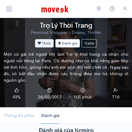
Trợ Lý Thời Trang
Personal Shopper - Drama, Thriller
Thích
Đánh giá
Trailer
Một cô gái trẻ người Mỹ làm Trợ lý thời trang cá nhân cho
người nổi tiếng tại Paris. Cô dường như có khả năng giao tiếp
với linh hồn, giống như anh em sinh đôi mới chết cô. Ngay sau
đó, cô bắt đầu nhận được các thông điệp mơ hồ không rõ
nguồn gốc.
93%
24/02/2017
105 phút
T18
Thông tin phim
Đánh giá
Đánh giá của ticmiro