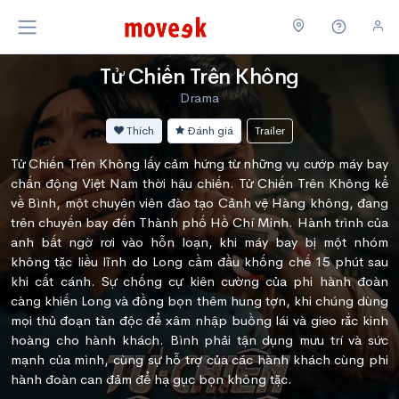
Tử Chiến Trên Không
Drama
Thích
Đánh giá
Trailer
Tử Chiến Trên Không lấy cảm hứng từ những vụ cướp máy bay
chấn động Việt Nam thời hậu chiến. Tử Chiến Trên Không kể
về Bình, một chuyên viên đào tạo Cảnh vệ Hàng không, đang
trên chuyến bay đến Thành phố Hồ Chí Minh. Hành trình của
anh bất ngờ rơi vào hỗn loạn, khi máy bay bị một nhóm
không tặc liều lĩnh do Long cầm đầu khống chế 15 phút sau
khi cất cánh. Sự chống cự kiên cường của phi hành đoàn
càng khiến Long và đồng bọn thêm hung tợn, khi chúng dùng
mọi thủ đoạn tàn độc để xâm nhập buồng lái và gieo rắc kinh
hoàng cho hành khách. Bình phải tận dụng mưu trí và sức
mạnh của mình, cùng sự hỗ trợ của các hành khách cùng phi
hành đoàn can đảm để hạ gục bọn không tặc.