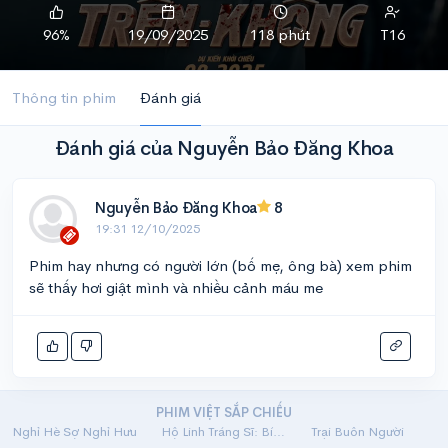
96%
19/09/2025
118 phút
T16
Thông tin phim
Đánh giá
Đánh giá của Nguyễn Bảo Đăng Khoa
Nguyễn Bảo Đăng Khoa
8
19:31 12/10/2025
Phim hay nhưng có người lớn (bố mẹ, ông bà) xem phim
sẽ thấy hơi giật mình và nhiều cảnh máu me
PHIM VIỆT SẮP CHIẾU
Nghỉ Hè Sợ Nghỉ Hưu
Hộ Linh Tráng Sĩ: Bí Ẩn Mộ Vua Đinh
Trại Buôn Người