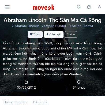
Abraham Lincoln: Thợ Săn Ma Cà Rồng
Abraham Lincoln: Vampire Hunter - Thriller, Horror
Thích
Đánh giá
Trailer
Lấy bối cảnh những năm 1860, bộ phim nói về vị tổng thống
Abraham Lincoln trong cuộc nội chiến Mỹ với ý định loại bỏ
ma cà rồng hút máu, những kẻ chuyên buôn bán nô lệ. Cảnh
phim mở ra với hình ảnh của Lincoln cầm rìu như một người
mang sứ mệnh trả thù sau khi mẹ của ông đã bị giết bởi ma cà
rồng. Những tia lửa, rừng và ngôi mộ được dàn dựng bởi đạo
diễn Timur Bekmambetov (đạo diễn phim Wanted).
03/08/2012
94 phút
Thông tin phim
Đánh giá