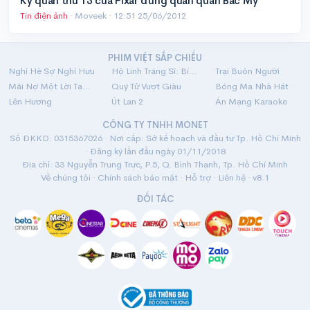
Kỳ quan thứ 13 của Pixar đứng quán quân Bắc Mỹ
Tin điện ảnh
· Moveek ·
12:51 25/06/2012
PHIM VIỆT SẮP CHIẾU
Nghỉ Hè Sợ Nghỉ Hưu
Hộ Linh Tráng Sĩ: Bí Ẩn Mộ Vua Đinh
Trại Buôn Người
Mãi Nợ Một Lời Tạm Biệt
Quý Tử Vượt Giàu
Bóng Ma Nhà Hát
Lên Hương
Út Lan 2
Án Mạng Karaoke
CÔNG TY TNHH MONET
Số ĐKKD: 0315367026 · Nơi cấp: Sở kế hoạch và đầu tư Tp. Hồ Chí Minh
· Đăng ký lần đầu ngày 01/11/2018
Địa chỉ: 33 Nguyễn Trung Trực, P.5, Q. Bình Thạnh, Tp. Hồ Chí Minh
Về chúng tôi
·
Chính sách bảo mật
·
Hỗ trợ
·
Liên hệ
· v8.1
ĐỐI TÁC