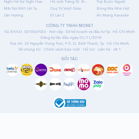
Nghỉ Hè Sợ Nghỉ Hưu
Hộ Linh Tráng Sĩ: Bí Ẩn Mộ Vua Đinh
Trại Buôn Người
Mãi Nợ Một Lời Tạm Biệt
Quý Tử Vượt Giàu
Bóng Ma Nhà Hát
Lên Hương
Út Lan 2
Án Mạng Karaoke
CÔNG TY TNHH MONET
Số ĐKKD: 0315367026 · Nơi cấp: Sở kế hoạch và đầu tư Tp. Hồ Chí Minh
· Đăng ký lần đầu ngày 01/11/2018
Địa chỉ: 33 Nguyễn Trung Trực, P.5, Q. Bình Thạnh, Tp. Hồ Chí Minh
Về chúng tôi
·
Chính sách bảo mật
·
Hỗ trợ
·
Liên hệ
· v8.1
ĐỐI TÁC