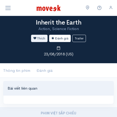
Inherit the Earth
Action, Science Fiction
Thích
Đánh giá
Trailer
23/08/2018 (US)
Thông tin phim
Đánh giá
Bài viết liên quan
PHIM VIỆT SẮP CHIẾU