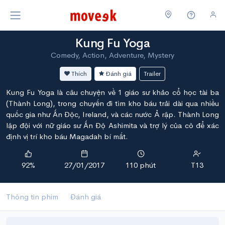
Kung Fu Yoga
Comedy, Action, Adventure, Mystery
Thích
Đánh giá
Trailer
Kung Fu Yoga là câu chuyện về 1 giáo sư khảo cổ học tài ba
(Thành Long), trong chuyến đi tìm kho báu trải dài qua nhiều
quốc gia như Ấn Độc, Ireland, và các nước Ả rập. Thành Long
lập đội với nữ giáo sư Ấn Độ Ashimita và trợ lý của cô để xác
định vị trí kho báu Magadah bí mất.
92%
27/01/2017
110 phút
T13
Thông tin phim
Đánh giá