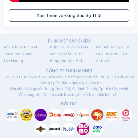
Xem thêm về Đằng Sau Sự Thật
PHIM VIỆT SẮP CHIẾU
Ám: Chuỗi Phim Ngắn Linh Dị
Nghỉ Hè Sợ Nghỉ Hưu
Hộ Linh Tráng Sĩ: Bí Ẩn Mộ Vua Đinh
Trại Buôn Người
Mãi Nợ Một Lời Tạm Biệt
Quý Tử Vượt Giàu
Lên Hương
Bóng Ma Nhà Hát
Út Lan 2
CÔNG TY TNHH MONET
Số ĐKKD: 0315367026 · Nơi cấp: Sở kế hoạch và đầu tư Tp. Hồ Chí Minh
· Đăng ký lần đầu ngày 01/11/2018
Địa chỉ: 33 Nguyễn Trung Trực, P.5, Q. Bình Thạnh, Tp. Hồ Chí Minh
Về chúng tôi
·
Chính sách bảo mật
·
Hỗ trợ
·
Liên hệ
· v8.1
ĐỐI TÁC