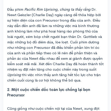
Đầu phim
Pacific Rim Uprising, chúng ta thấy rằng
Dr.
Newt Geiszler (Charlie Day) ngày càng dễ thỏa hiệp bởi
sự hiện diện của con Precursor trong đầu của anh. Điều
này dẫn đến anh đã làm ra những việc mà bình thường
anh không làm như phá hoại hàng rào phòng thủ của
loài người, xém bóp chết người bạn thân Dr. Gottlieb và
mặc những bộ đồ diêm dúa, lòe loẹt. Cuối phim dường
như những con Precursor đã điều khiển phần lớn trí óc
của anh và phần tiếp theo có lẽ nên để phần thiện và
phần ác của Newt đấu nhau để xem ai giành được quyền
kiểm soát mãi mãi. Xét đến Charlie Day đã hoàn thành tốt
nhiệm vụ đặt nền tảng cho cuộc chiến này trong suốt
Uprising
thì việc nhìn thấy anh tăng hết tốc lực cho trận
chiến cuối cùng là cơ hội không thể bỏ qua.
2. Một cuộc chiến dốc toàn lực chống lại bọn
Precursor
Cũng giống như cuộc chiến nội tại của Newt, xung đột