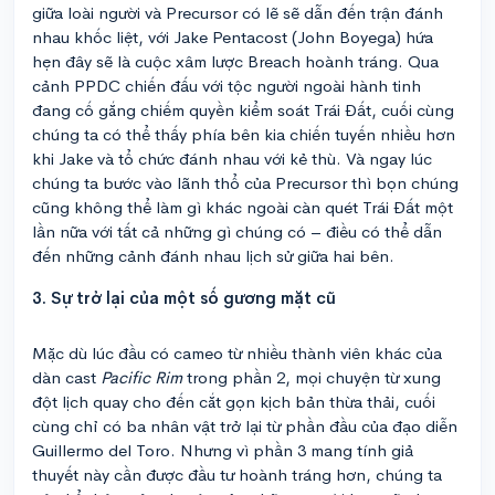
giữa loài người và Precursor có lẽ sẽ dẫn đến trận đánh
nhau khốc liệt, với Jake Pentacost (John Boyega) hứa
hẹn đây sẽ là cuộc xâm lược Breach hoành tráng. Qua
cảnh PPDC chiến đấu với tộc người ngoài hành tinh
đang cố gắng chiếm quyền kiểm soát Trái Đất, cuối cùng
chúng ta có thể thấy phía bên kia chiến tuyến nhiều hơn
khi Jake và tổ chức đánh nhau với kẻ thù. Và ngay lúc
chúng ta bước vào lãnh thổ của Precursor thì bọn chúng
cũng không thể làm gì khác ngoài càn quét Trái Đất một
lần nữa với tất cả những gì chúng có – điều có thể dẫn
đến những cảnh đánh nhau lịch sử giữa hai bên.
3. Sự trở lại của một số gương mặt cũ
Mặc dù lúc đầu có cameo từ nhiều thành viên khác của
dàn cast
Pacific Rim
trong phần 2, mọi chuyện từ xung
đột lịch quay cho đến cắt gọn kịch bản thừa thải, cuối
cùng chỉ có ba nhân vật trở lại từ phần đầu của đạo diễn
Guillermo del Toro. Nhưng vì phần 3 mang tính giả
thuyết này cần được đầu tư hoành tráng hơn, chúng ta