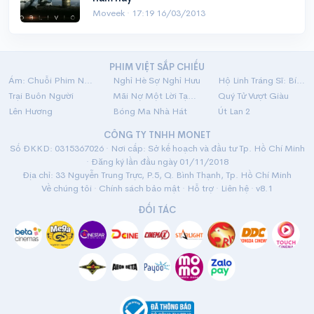
Moveek ·
17:19 16/03/2013
PHIM VIỆT SẮP CHIẾU
Ám: Chuỗi Phim Ngắn Linh Dị
Nghỉ Hè Sợ Nghỉ Hưu
Hộ Linh Tráng Sĩ: Bí Ẩn Mộ Vua Đinh
Trại Buôn Người
Mãi Nợ Một Lời Tạm Biệt
Quý Tử Vượt Giàu
Lên Hương
Bóng Ma Nhà Hát
Út Lan 2
CÔNG TY TNHH MONET
Số ĐKKD: 0315367026 · Nơi cấp: Sở kế hoạch và đầu tư Tp. Hồ Chí Minh
· Đăng ký lần đầu ngày 01/11/2018
Địa chỉ: 33 Nguyễn Trung Trực, P.5, Q. Bình Thạnh, Tp. Hồ Chí Minh
Về chúng tôi
·
Chính sách bảo mật
·
Hỗ trợ
·
Liên hệ
· v8.1
ĐỐI TÁC