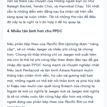
nên kể thêm câu chuyện của những người bạn cũ như
Raleigh Becket, Tendo Choi, và Hannibal Chau. Tốt nhất
vẫn là những diễn viên đằng sau ba nhân vật trên sẵn
sàng quay lại cuộc chiến. Tất cả những thứ cần để điều
đó xảy ra là nghĩ ra lí do hợp lí để họ quay lại.
4. Nhiều tân binh hơn cho PPDC
Nếu phần tiếp theo của
Pacific Rim Uprising
được “nâng
cấp”, sẽ có nhiều Jaeger và nhiều phi công lái chúng
hơn. Chúng tôi thấy không chỉ có Jaeger mới xuất hiện
mà còn là thế hệ phi công tiếp theo được đào tạo để gia
nhập đội quân PPDC hùng mạnh và chuyên nghiệp nhất.
Nếu Jack Pentacost và tân binh Amara Namani muốn
thắng trận chiến vĩnh viễn, họ cần vài gương mặt tươi
mới, những người có thể kết nối thần kinh và phá hủy bất
kì Kaijiu nào muốn càn quét vùng Breach của chúng ta.
Người lái mới có nghĩa là Jaeger mới và Jaeger mới nghĩa
là sẽ có nhiều cuộc tấn công hấp dẫn hơn mà những
người đứng sau phần tiếp theo của
Pacific Rim
có thể
sáng tạo ra.