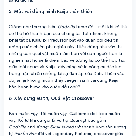
5. Một vài đồng minh Kaiju thân thiện
Giống như thương hiệu
Godzilla
trước đó - một khi kẻ thù
có thể trở thành bạn của chúng ta. Tất nhiên, không
phải tất cả Kaiju bị Precursor bắt vào quân đội đều tin
tưởng cuộc chiến phi nghĩa này. Hiểu đúng như vậy thì
những con quái vật muốn làm bạn với con người hơn là
nghiền nát họ sẽ là điềm báo về tương lai có thể hợp tác
giữa loài người và Kaiju, đây cũng sẽ là công cụ đắc lực
trong trận chiến chống lại sự đàn áp của Kaiji. Thêm vào
đó, ai lại không muốn thấy Jaeger sánh vai cùng Kaiju
hân hoan bước vào cuộc đấu chứ?
6. Xây dựng Vũ trụ Quái vật Crossover
Bạn muốn vậy. Tôi muốn vậy. Guillermo del Toro muốn
vậy. Kể từ khi cái gọi là Vũ trụ Quái vật bao gồm
Godzilla
and
Kong: Skull Island
trở thành bom tấn tương
tự
Pacific Rim
đối với Legendary Pictures, crossover giữa