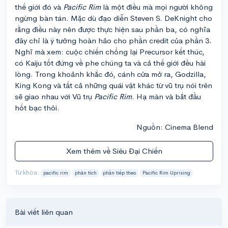
thế giới đó và
Pacific Rim
là một điều mà mọi người không
ngừng bàn tán. Mặc dù đạo diễn Steven S. DeKnight cho
rằng điều này nên được thực hiện sau phần ba, có nghĩa
đây chỉ là ý tưởng hoàn hảo cho phần credit của phần 3.
Nghĩ mà xem: cuộc chiến chống lại Precursor kết thúc,
có Kaiju tốt đứng về phe chúng ta và cả thế giới đều hài
lòng. Trong khoảnh khắc đó, cánh cửa mở ra, Godzilla,
King Kong và tất cả những quái vật khác từ vũ trụ nói trên
sẽ giao nhau với Vũ trụ
Pacific Rim
. Hạ màn và bắt đầu
hốt bạc thôi.
Nguồn: Cinema Blend
Xem thêm về Siêu Đại Chiến
Từ khóa:
pacific rim
phân tích
phần tiếp theo
Pacific Rim Uprising
Bài viết liên quan