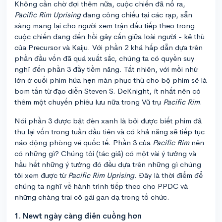
Không cần chờ đợi thêm nữa, cuộc chiến đã nổ ra,
Pacific Rim Uprising
đang công chiếu tại các rạp, sẵn
sàng mang lại cho người xem trận đấu tiếp theo trong
cuộc chiến đang đến hồi gây cấn giữa loài người - kẻ thù
của Precursor và Kaiju. Với phần 2 khá hấp dẫn dựa trên
phần đầu vốn đã quá xuất sắc, chúng ta có quyền suy
nghĩ đến phần 3 đầy tiềm năng. Tất nhiên, với mồi nhử
lớn ở cuối phim hứa hẹn màn phục thù cho bộ phim sẽ là
bom tấn từ đạo diễn Steven S. DeKnight, ít nhất nên có
thêm một chuyến phiêu lưu nữa trong Vũ trụ
Pacific Rim
.
Nói phần 3 được bật đèn xanh là bởi được biết phim đã
thu lại vốn trong tuần đầu tiên và có khả năng sẽ tiếp tục
náo động phòng vé quốc tế. Phần 3 của
Pacific Rim
nên
có những gì? Chúng tôi (tác giả) có một vài ý tưởng và
hầu hết những ý tưởng đó đều dựa trên những gì chúng
tôi xem được từ
Pacific Rim Uprising
. Đây là thời điểm để
chúng ta nghĩ về hành trình tiếp theo cho PPDC và
những chàng trai cô gái gan dạ trong tổ chức.
1. Newt ngày càng điên cuồng hơn