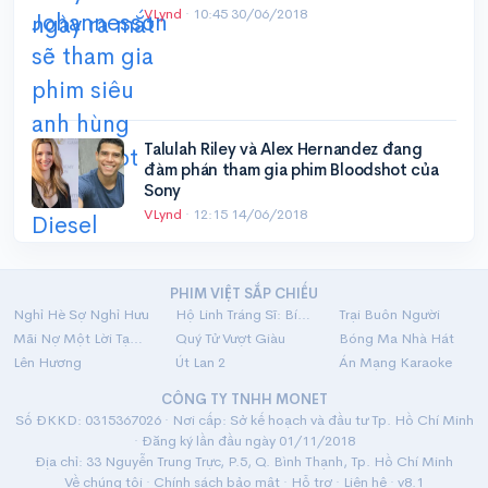
VLynd
·
10:45 30/06/2018
Talulah Riley và Alex Hernandez đang
đàm phán tham gia phim Bloodshot của
Sony
VLynd
·
12:15 14/06/2018
PHIM VIỆT SẮP CHIẾU
Nghỉ Hè Sợ Nghỉ Hưu
Hộ Linh Tráng Sĩ: Bí Ẩn Mộ Vua Đinh
Trại Buôn Người
Mãi Nợ Một Lời Tạm Biệt
Quý Tử Vượt Giàu
Bóng Ma Nhà Hát
Lên Hương
Út Lan 2
Án Mạng Karaoke
CÔNG TY TNHH MONET
Số ĐKKD: 0315367026 · Nơi cấp: Sở kế hoạch và đầu tư Tp. Hồ Chí Minh
· Đăng ký lần đầu ngày 01/11/2018
Địa chỉ: 33 Nguyễn Trung Trực, P.5, Q. Bình Thạnh, Tp. Hồ Chí Minh
Về chúng tôi
·
Chính sách bảo mật
·
Hỗ trợ
·
Liên hệ
· v8.1