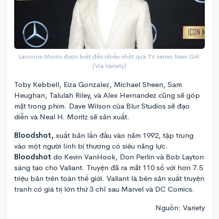
Lamorne Morris được biết đến nhiều nhất qua TV series New Girl.
(Via Variety)
Toby Kebbell, Eiza Gonzalez, Michael Sheen, Sam
Heughan, Talulah Riley, và Alex Hernandez cũng sẽ góp
mặt trong phim. Dave Wilson của Blur Studios sẽ đạo
diễn và Neal H. Moritz sẽ sản xuất.
Bloodshot,
xuất bản lần đầu vào năm 1992, tập trung
vào một người lính bị thương có siêu năng lực.
Bloodshot
do Kevin VanHook, Don Perlin và Bob Layton
sáng tạo cho Valiant. Truyện đã ra mắt 110 số với hơn 7.5
triệu bản trên toàn thế giới. Valiant là bên sản xuất truyện
tranh có giá trị lớn thứ 3 chỉ sau Marvel và DC Comics.
Nguồn: Variety