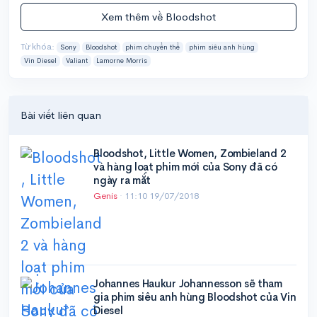
Xem thêm về Bloodshot
Từ khóa:
Sony
Bloodshot
phim chuyển thể
phim siêu anh hùng
Vin Diesel
Valiant
Lamorne Morris
Bài viết liên quan
Bloodshot, Little Women, Zombieland 2
và hàng loạt phim mới của Sony đã có
ngày ra mắt
Genis
·
11:10 19/07/2018
Johannes Haukur Johannesson sẽ tham
gia phim siêu anh hùng Bloodshot của Vin
Diesel