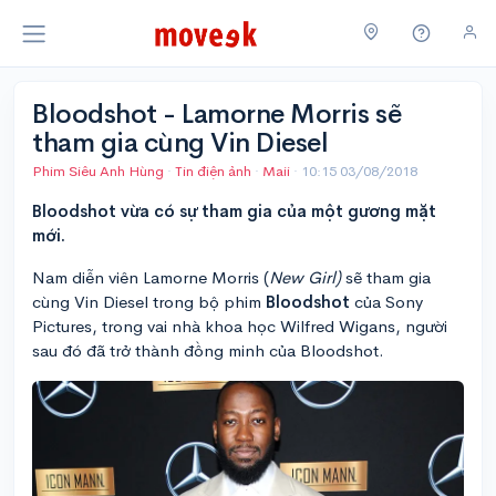
Bloodshot - Lamorne Morris sẽ
tham gia cùng Vin Diesel
Phim Siêu Anh Hùng
·
Tin điện ảnh
·
Maii
·
10:15 03/08/2018
Bloodshot vừa có sự tham gia của một gương mặt
mới.
Nam diễn viên Lamorne Morris (
New Girl)
sẽ tham gia
cùng Vin Diesel trong bộ phim
Bloodshot
của Sony
Pictures, trong vai nhà khoa học Wilfred Wigans, người
sau đó đã trở thành đồng minh của Bloodshot.