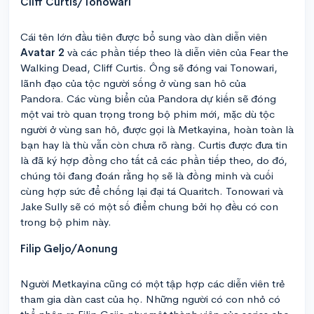
Cliff Curtis/Tonowari
Cái tên lớn đầu tiên được bổ sung vào dàn diễn viên
Avatar 2
và các phần tiếp theo là diễn viên của Fear the
Walking Dead, Cliff Curtis. Ông sẽ đóng vai Tonowari,
lãnh đạo của tộc người sống ở vùng san hô của
Pandora. Các vùng biển của Pandora dự kiến sẽ đóng
một vai trò quan trọng trong bộ phim mới, mặc dù tộc
người ở vùng san hô, được gọi là Metkayina, hoàn toàn là
bạn hay là thù vẫn còn chưa rõ ràng. Curtis được đưa tin
là đã ký hợp đồng cho tất cả các phần tiếp theo, do đó,
chúng tôi đang đoán rằng họ sẽ là đồng minh và cuối
cùng hợp sức để chống lại đại tá Quaritch. Tonowari và
Jake Sully sẽ có một số điểm chung bởi họ đều có con
trong bộ phim này.
Filip Geljo/Aonung
Người Metkayina cũng có một tập hợp các diễn viên trẻ
tham gia dàn cast của họ. Những người có con nhỏ có