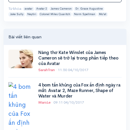
Từ khóa:
avatar
Avatar 2
James Cameron
Dr. Grace Augustine
Jake Sully
Neytiri
Colonel Miles Quaritch
Norm Spellman
Mo'at
Bài viết liên quan
Nàng thơ Kate Winslet của James
Cameron sẽ trở lại trong phần tiếp theo
của Avatar
SarahTran
·
11:50 04/10/2017
4 bom tấn khủng của Fox ấn định ngày ra
mắt: Avatar 2, Maze Runner, Shape of
Water và Murder
MarsLe
·
09:11 04/10/2017