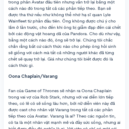
trong phần Avatar đầu tiên nhưng vẫn trở lại bằng một
cách nào đó trong tất cả các phần tiếp theo. Bạn sẽ
được tha thứ nếu như không thể nhớ hạ sĩ quan Lyle
Wainfleet từ phần đầu tiên. Ông không được chú ý cho
lắm ở lần trước, cho đến khi ông bị giẫm đạp đến cái chết
bởi các động vật hoang dã của Pandora. Cho dù như vậy,
bằng một cách nào đó, ông sẽ trở lại. Chúng tôi chắc
chắn rằng bất cứ cách thức nào cho phép ông hồi sinh
sẽ giống với cách mà tất cả những người khác đã từng
chết sẽ quay trở lại. Giá như chúng tôi biết được đó là
cách thức gì.
Oona Chaplain/Varang
Fan của Game of Thrones sẽ nhận ra Oona Chaplain
trong vai vợ của Rob Stark, nhưng với vai diễn lớn tiếp
theo, có lẽ cô sẽ sống lâu hơn, bởi nữ diễn viên này đã
được cast cho nhân vật Varang trong tất cả các phần
tiếp theo của Avatar. Varang là ai? Theo các nguồn tin,
cô ta là một nhân vật mạnh mẽ và đầy sức sống, nhưng ai
biết được điều đó nghĩa là gì. Với việc cô chỉ có một cái