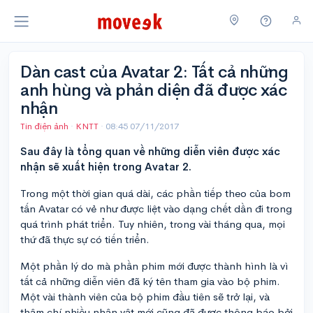
Dàn cast của Avatar 2: Tất cả những
anh hùng và phản diện đã được xác
nhận
Tin điện ảnh
·
KNTT
·
08:45 07/11/2017
Sau đây là tổng quan về những diễn viên được xác
nhận sẽ xuất hiện trong Avatar 2.
Trong một thời gian quá dài, các phần tiếp theo của bom
tấn Avatar có vẻ như được liệt vào dạng chết dần đi trong
quá trình phát triển. Tuy nhiên, trong vài tháng qua, mọi
thứ đã thực sự có tiến triển.
Một phần lý do mà phần phim mới được thành hình là vì
tất cả những diễn viên đã ký tên tham gia vào bộ phim.
Một vài thành viên của bộ phim đầu tiên sẽ trở lại, và
thậm chí nhiều nhân vật mới cũng đã được thông báo bởi