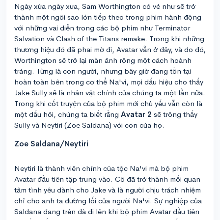
Ngày xửa ngày xưa, Sam Worthington có vẻ như sẽ trở
thành một ngôi sao lớn tiếp theo trong phim hành động
với những vai diễn trong các bộ phim như Terminator
Salvation và Clash of the Titans remake. Trong khi những
thương hiệu đó đã phai mờ đi, Avatar vẫn ở đây, và do đó,
Worthington sẽ trở lại màn ảnh rộng một cách hoành
tráng. Từng là con người, nhưng bây giờ đang tồn tại
hoàn toàn bên trong cơ thể Na'vi, mọi dấu hiệu cho thấy
Jake Sully sẽ là nhân vật chính của chúng ta một lần nữa.
Trong khi cốt truyện của bộ phim mới chủ yếu vẫn còn là
một dấu hỏi, chúng ta biết rằng
Avatar 2
sẽ trông thấy
Sully và Neytiri (Zoe Saldana) với con của họ.
Zoe Saldana/Neytiri
Neytiri là thành viên chính của tộc Na'vi mà bộ phim
Avatar đầu tiên tập trung vào. Cô đã trở thành mối quan
tâm tình yêu dành cho Jake và là người chịu trách nhiệm
chỉ cho anh ta đường lối của người Na'vi. Sự nghiệp của
Saldana đang trên đà đi lên khi bộ phim Avatar đầu tiên