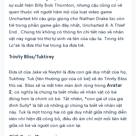
sự xuất hiện Billy Bob Thornton, nhưng cậu cũng có vẻ
quen thuộc với người hâm mộ của loạt video game
Uncharted khi cậu góp giọng cho Nathan Drake lúc còn
trẻ trong phần game gần đây nhất, Uncharted 4: A Thief
End . Chúng tôi không có thông tin chi tiết nào về nhân
vật này ngoại trừ thứ tự sinh và tên của cậu ta. Trong khi
Lo'ak là đứa thứ hai trong ba đứa trẻ.
Trinity Bliss/Tuktirey
Đứa út của Jake và Neytiri là đứa con gái duy nhất của họ,
Tuktirey. Tuk (tên thường gọi của cô bé) sẽ do Trinity Bliss
thủ vai. Bliss sẽ ra mắt trên màn ảnh rộng trong
Avatar
2
, có nghĩa là chúng ta biết nhiều về nhân vật cô bé
đóng hơn là chính cô bé. Tất nhiên, "con gái út của gia
đình Sully" là tất cả những gì chúng ta biết về nhân vật
này. Tuk là một trong hai cô gái duy nhất giữa những diễn
viên nhí hiện đã công bố, điều đó ám chỉ một mối liên kết
giữa cô bé và người con gái còn lại.