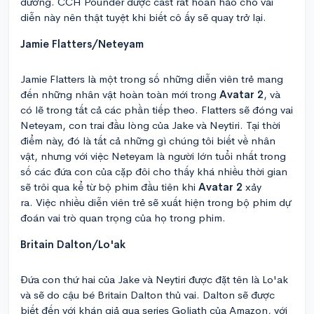
đường. CCH Pounder được cast rất hoàn hảo cho vai
diễn này nên thật tuyệt khi biết cô ấy sẽ quay trở lại.
Jamie Flatters/Neteyam
Jamie Flatters là một trong số những diễn viên trẻ mang
đến những nhân vật hoàn toàn mới trong
Avatar 2
, và
có lẽ trong tất cả các phần tiếp theo. Flatters sẽ đóng vai
Neteyam, con trai đầu lòng của Jake và Neytiri. Tại thời
điểm này, đó là tất cả những gì chúng tôi biết về nhân
vật, nhưng với việc Neteyam là người lớn tuổi nhất trong
số các đứa con của cặp đôi cho thấy khá nhiều thời gian
sẽ trôi qua kể từ bộ phim đầu tiên khi
Avatar 2
xảy
ra. Việc nhiều diễn viên trẻ sẽ xuất hiện trong bộ phim dự
đoán vai trò quan trọng của họ trong phim.
Britain Dalton/Lo'ak
Đứa con thứ hai của Jake và Neytiri được đặt tên là Lo'ak
và sẽ do cậu bé Britain Dalton thủ vai. Dalton sẽ được
biết đến với khán giả qua series Goliath của Amazon, với