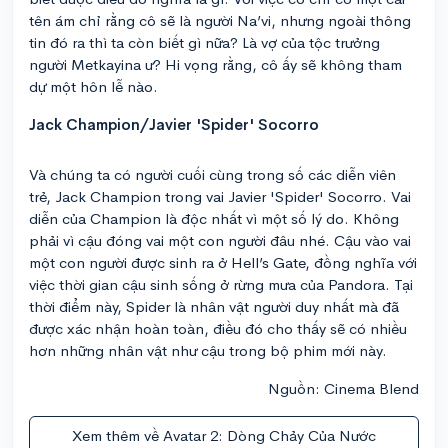
tên ám chỉ rằng cô sẽ là người Na’vi, nhưng ngoài thông
tin đó ra thì ta còn biết gì nữa? Là vợ của tộc trưởng
người Metkayina ư? Hi vọng rằng, cô ấy sẽ không tham
dự một hôn lễ nào.
Jack Champion/Javier 'Spider' Socorro
Và chúng ta có người cuối cùng trong số các diễn viên
trẻ, Jack Champion trong vai Javier 'Spider' Socorro. Vai
diễn của Champion là độc nhất vì một số lý do. Không
phải vì cậu đóng vai một con người đâu nhé. Cậu vào vai
một con người được sinh ra ở Hell’s Gate, đồng nghĩa với
việc thời gian cậu sinh sống ở rừng mưa của Pandora. Tại
thời điểm này, Spider là nhân vật người duy nhất mà đã
được xác nhận hoàn toàn, điều đó cho thấy sẽ có nhiều
hơn những nhân vật như cậu trong bộ phim mới này.
Nguồn: Cinema Blend
Xem thêm về Avatar 2: Dòng Chảy Của Nước