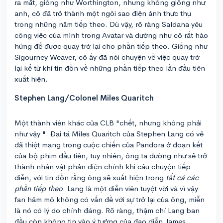
ra mắt, giống như Worthington, nhưng không giống như
anh, cô đã trở thành một ngôi sao điện ảnh thực thụ
trong những năm tiếp theo. Dù vậy, rõ ràng Saldana yêu
công việc của mình trong Avatar và dường như cô rất hào
hứng để được quay trở lại cho phần tiếp theo. Giống như
Sigourney Weaver, cô ấy đã nói chuyện về việc quay trở
lại kể từ khi tin đồn về những phần tiếp theo lần đầu tiên
xuất hiện.
Stephen Lang/Colonel Miles Quaritch
Một thành viên khác của CLB "chết, nhưng không phải
như vậy ". Đại tá Miles Quaritch của Stephen Lang có vẻ
đã thiệt mạng trong cuộc chiến của Pandora ở đoạn kết
của bộ phim đầu tiên, tuy nhiên, ông ta dường như sẽ trở
thành nhân vật phản diện chính khi câu chuyện tiếp
diễn, với tin đồn rằng ông sẽ xuất hiện trong
tất cả các
phần tiếp theo
. Lang là một diễn viên tuyệt vời và vì vậy
fan hâm mộ không có vấn đề với sự trở lại của ông, miễn
là nó có lý do chính đáng. Rõ ràng, thậm chí Lang ban
đầu còn không tin vào ý tưởng của đạo diễn James