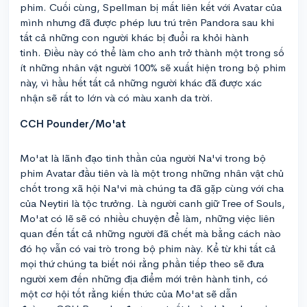
phim. Cuối cùng, Spellman bị mất liên kết với Avatar của
mình nhưng đã được phép lưu trú trên Pandora sau khi
tất cả những con người khác bị đuổi ra khỏi hành
tinh. Điều này có thể làm cho anh trở thành một trong số
ít những nhân vật người 100% sẽ xuất hiện trong bộ phim
này, vì hầu hết tất cả những người khác đã được xác
nhận sẽ rất to lớn và có màu xanh da trời.
CCH Pounder/Mo'at
Mo'at là lãnh đạo tinh thần của người Na'vi trong bộ
phim Avatar đầu tiên và là một trong những nhân vật chủ
chốt trong xã hội Na'vi mà chúng ta đã gặp cùng với cha
của Neytiri là tộc trưởng. Là người canh giữ Tree of Souls,
Mo'at có lẽ sẽ có nhiều chuyện để làm, những việc liên
quan đến tất cả những người đã chết mà bằng cách nào
đó họ vẫn có vai trò trong bộ phim này. Kể từ khi tất cả
mọi thứ chúng ta biết nói rằng phần tiếp theo sẽ đưa
người xem đến những địa điểm mới trên hành tinh, có
một cơ hội tốt rằng kiến ​​thức của Mo'at sẽ dẫn