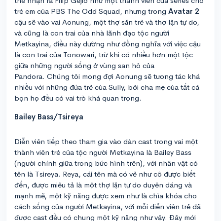
thể nhận ra Filip Gejio như một thành viên của series cho
trẻ em của PBS The Odd Squad, nhưng trong
Avatar 2
cậu sẽ vào vai Aonung, một thợ săn trẻ và thợ lặn tự do,
và cũng là con trai của nhà lãnh đạo tộc người
Metkayina, điều này dường như đồng nghĩa với việc cậu
là con trai của Tonowari, trừ khi có nhiều hơn một tộc
giữa những người sống ở vùng san hô của
Pandora. Chúng tôi mong đợi Aonung sẽ tương tác khá
nhiều với những đứa trẻ của Sully, bởi cha mẹ của tất cả
bọn họ đều có vai trò khá quan trọng.
Bailey Bass/Tsireya
Diễn viên tiếp theo tham gia vào dàn cast trong vai một
thành viên trẻ của tộc người Metkayina là Bailey Bass
(người chính giữa trong bức hình trên), với nhân vật có
tên là Tsireya. Reya, cái tên mà có vẻ như cô được biết
đến, được miêu tả là một thợ lặn tự do duyên dáng và
mạnh mẽ, một kỹ năng được xem như là chìa khóa cho
cách sống của người Metkayina, với mỗi diễn viên trẻ đã
được cast đều có chung một kỹ năng như vậy. Đây mới