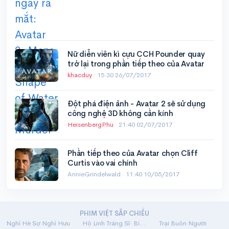
Nữ diễn viên kì cựu CCH Pounder quay
trở lại trong phần tiếp theo của Avatar
khacduy
·
15:30 26/07/2017
Đột phá điện ảnh - Avatar 2 sẽ sử dụng
công nghệ 3D không cần kính
HeisenbergPhu
·
21:40 02/07/2017
Phần tiếp theo của Avatar chọn Cliff
Curtis vào vai chính
AnnieGrindelwald ·
11:40 10/05/2017
PHIM VIỆT SẮP CHIẾU
Nghỉ Hè Sợ Nghỉ Hưu
Hộ Linh Tráng Sĩ: Bí Ẩn Mộ Vua Đinh
Trại Buôn Người