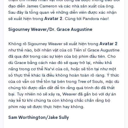
đạo diễn James Cameron và các nhà sản xuất của ông.
Sau đây là tổng quan về những diễn viên được xác nhận
sẽ xuất hiện trong
Avatar 2
. Cùng tới Pandora nào!
Sigourney Weaver/Dr. Grace Augustine
Không rõ Sigourney Weaver sẽ xuất hiện trong
Avatar 2
như thế nào, bởi nhân vật của cô Tiến sĩ Grace Augustine
đã qua đời trong các sự kiện của bộ phim đầu tiên. Cho
dù Grace bằng cách nào đó sẽ quay trở lại, nhiều khả
năng trong cơ thể Na'vi của cô, hoặc sẽ tồn tại như một
số thực thể khác là điều không hoàn toàn rõ ràng. Ý thức
của cô vẫn có thể tồn tại bên trong Tree of Souls, mặc dù
chúng tôi được dẫn dắt để tin rằng quá trình đó đã thất
bại. Tuy nhiên nó sẽ xảy ra, Weaver đã gắn bó với dự án
này kể từ khi chúng ta còn không chắc chắn rằng bộ
phim này sẽ được thực hiện hay không.
Sam Worthington/Jake Sully