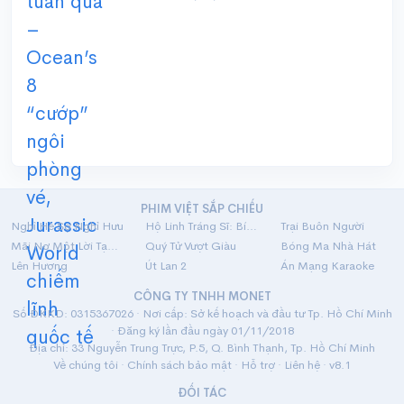
PHIM VIỆT SẮP CHIẾU
Nghỉ Hè Sợ Nghỉ Hưu
Hộ Linh Tráng Sĩ: Bí Ẩn Mộ Vua Đinh
Trại Buôn Người
Mãi Nợ Một Lời Tạm Biệt
Quý Tử Vượt Giàu
Bóng Ma Nhà Hát
Lên Hương
Út Lan 2
Án Mạng Karaoke
CÔNG TY TNHH MONET
Số ĐKKD: 0315367026 · Nơi cấp: Sở kế hoạch và đầu tư Tp. Hồ Chí Minh
· Đăng ký lần đầu ngày 01/11/2018
Địa chỉ: 33 Nguyễn Trung Trực, P.5, Q. Bình Thạnh, Tp. Hồ Chí Minh
Về chúng tôi
·
Chính sách bảo mật
·
Hỗ trợ
·
Liên hệ
· v8.1
ĐỐI TÁC