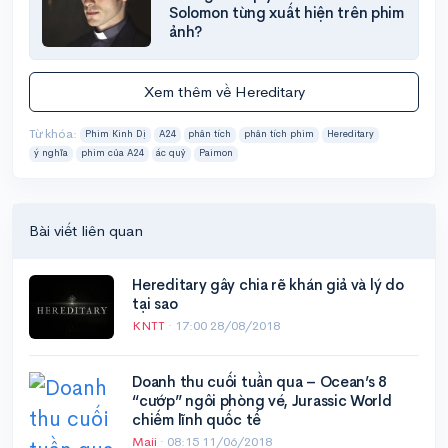
Solomon từng xuất hiện trên phim
ảnh?
Xem thêm về Hereditary
Từ khóa:
Phim Kinh Dị
A24
phân tích
phân tích phim
Hereditary
ý nghĩa
phim của A24
ác quỷ
Paimon
Bài viết liên quan
Hereditary gây chia rẽ khán giả và lý do
tại sao
KNTT
·
17:00 28/08/2018
Doanh thu cuối tuần qua – Ocean’s 8
“cướp” ngôi phòng vé, Jurassic World
chiếm lĩnh quốc tế
Maii
·
08:15 11/06/2018