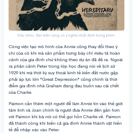
Đầu chim, đàn kiến cũng có ý nghĩa nhất định trong phim.
Công việc tạo mô hình của Annie cũng thay đổi theo ý
chí của cô khi mà sản phẩm trưng bày chỉ miêu tả hoàn
cảnh của gia đình chứ không theo dự án đã đề ra. Ngoài
ra phân cảnh Peter trong lớp học đang nói về lịch sử
1929 khi mà thời kỳ suy thoái kinh tế kiến đất nước gặp
phải áp lực lớn "Great Depression" cũng chính là thời
điểm gia đình nhà Graham đang đau buồn sau cái chết
của Charlie.
Paimon cần thêm một người để làm Annie tin vào thế giới
tâm linh và Joan chính là người đưa Annie đến gần hơn
với Paimon khi bà nói có thể gọi hồn Charlie về. Paimon
đã thành công khi biến cả gia đình Annie thành vật hiến
tế để nhập xác vào Peter.