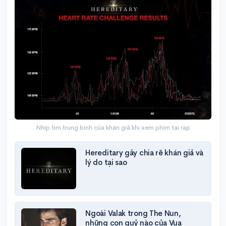
Nhịp tim trung bình của khán giả khi xem phim tại rạp
Hereditary gây chia rẽ khán giả và
lý do tại sao
Ngoài Valak trong The Nun,
những con quỷ nào của Vua