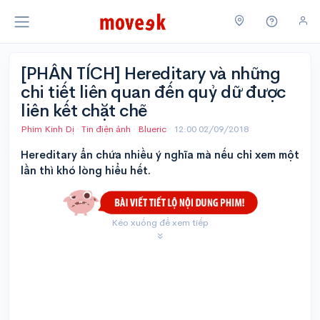
[PHÂN TÍCH] Hereditary và những
chi tiết liên quan đến quỷ dữ được
liên kết chặt chẽ
Phim Kinh Dị
·
Tin điện ảnh
·
Blueric
·
12:00 02/09/2018
Hereditary ẩn chứa nhiều ý nghĩa mà nếu chỉ xem một
lần thì khó lòng hiểu hết.
Kéo xuống để xem tiếp