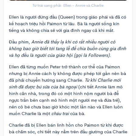
Từ trái sang phải: Ellen - Annie và Charlie
Ellen là người đứng đầu (Queen) trong giáo phái và đã có
kế hoạch triệu hồi Paimon từ lâu. Bà là người sống kín
tiếng và không chia sẻ với gia đình ngay cả khi mất.
Đầu phim,
Annie đã thấy lạ khi có rất nhiều người cô
không bao giờ biết tới tang lễ để chia buồn cùng gia đình
và họ đều là người của giáo hội (gọi là Followers)
.
Ellen đã từng muốn Peter trở thành cơ thể của Paimon
nhưng bị Annie cách ly không được phép tới gần nên bà
đã phải chuyển hướng sang Charlie.
Từ khi Charlie mới
sinh đã được bú sữa của bà ngoại
(chi tiết Annie làm mô
hình căn nhà, trong đó có một hình nộm người bà để
ngực trần bên cạnh mô hình một người mẹ và đứa trẻ),
nên cô bé chưa bao giờ khóc một lần nào và Ellen luôn
muốn Charlie là một
cháu
trai
của bà.
Charlie đã bị Ellen bán linh hồn cho Paimon từ khi được
bà chăm sóc, chi tiết này nằm trên đầu giường của Charlie