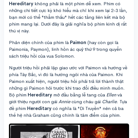
Hereditary
không phải là một phim dễ xem. Phim có
những chi tiết cực kỳ khó hiểu mà chỉ khi xem lại 2-3 lần,
bạn mới có thể "thẩm thấu" hết các tầng liên kết mà bộ
phim mang lại. Dưới đây là giải nghĩa bộ phim kinh dị rất
thú vị này.
Phản diện chính của phim là
Paimon
(hay còn gọi là
Paimonia, Paymon), linh hồn ác quỷ thứ 9 trong quyển
sách triệu hồi của vua Solomon.
Người triệu hồi phải lập giao ước với Paimon và hướng về
phía Tây Bắc, vì đó là hướng ngôi nhà của Paimon. Khi
Paimon xuất hiện, người triệu hồi phải trả lời thành thật
những gì Paimon hỏi trước khi trao đổi điều mình muốn.
Bộ phim
Hereditary
mở đầu bằng lễ tang của
Ellen
và
giới thiệu người con gái
Annie
cùng cháu gái
Charlie
. Tựa
đề phim
Hereditary
có nghĩa là "Di Truyền" nên cả ba
thế hệ nhà Graham cũng chính là tâm điểm của phim.