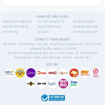
PHIM VIỆT SẮP CHIẾU
Nghỉ Hè Sợ Nghỉ Hưu
Hộ Linh Tráng Sĩ: Bí Ẩn Mộ Vua Đinh
Trại Buôn Người
Mãi Nợ Một Lời Tạm Biệt
Quý Tử Vượt Giàu
Bóng Ma Nhà Hát
Lên Hương
Út Lan 2
Án Mạng Karaoke
CÔNG TY TNHH MONET
Số ĐKKD: 0315367026 · Nơi cấp: Sở kế hoạch và đầu tư Tp. Hồ Chí Minh
· Đăng ký lần đầu ngày 01/11/2018
Địa chỉ: 33 Nguyễn Trung Trực, P.5, Q. Bình Thạnh, Tp. Hồ Chí Minh
Về chúng tôi
·
Chính sách bảo mật
·
Hỗ trợ
·
Liên hệ
· v8.1
ĐỐI TÁC