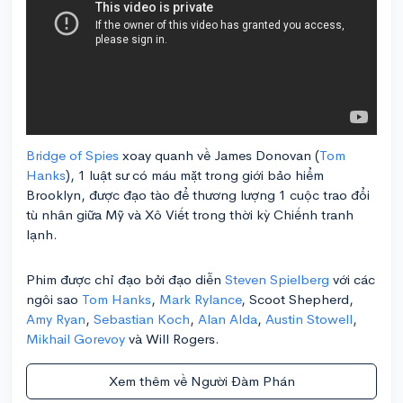
Bridge of Spies
xoay quanh về James Donovan (
Tom
Hanks
), 1 luật sư có máu mặt trong giới bảo hiểm
Brooklyn, được đạo tào để thương lượng 1 cuộc trao đổi
tù nhân giữa Mỹ và Xô Viết trong thời kỳ Chiếnh tranh
lạnh.
Phim được chỉ đạo bởi đạo diễn
Steven Spielberg
với các
ngôi sao
Tom Hanks
,
Mark Rylance
, Scoot Shepherd,
Amy Ryan
,
Sebastian Koch
,
Alan Alda
,
Austin Stowell
,
Mikhail Gorevoy
và Will Rogers.
Xem thêm về Người Đàm Phán