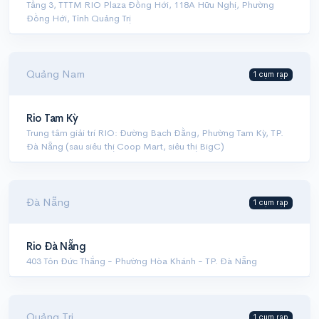
Tầng 3, TTTM RIO Plaza Đồng Hới, 118A Hữu Nghị, Phường
Đồng Hới, Tỉnh Quảng Trị
Quảng Nam
1 cụm rạp
Rio Tam Kỳ
Trung tâm giải trí RIO: Đường Bạch Đằng, Phường Tam Kỳ, TP.
Đà Nẵng (sau siêu thị Coop Mart, siêu thị BigC)
Đà Nẵng
1 cụm rạp
Rio Đà Nẵng
403 Tôn Đức Thắng - Phường Hòa Khánh - TP. Đà Nẵng
Quảng Trị
1 cụm rạp