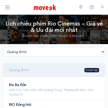
Lịch chiếu phim Rio Cinemas – Giá vé
& Ưu đãi mới nhất
5 cụm rạp chiếu phim thuộc 4 khu vực.
Quảng Bình
2 cụm rạp
Rio Ba Đồn
SIÊU THỊ THÁI HẬU, 353 Quang Trung, Phường Ba Đồn, Tỉnh
Quảng Trị
RIO Đồng Hới