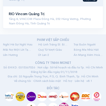
RIO Vincom Quảng Trị
Tầng 4, VINCOM Plaza Đông Hà, 252 Hùng Vương, Phường
Nam Đông Hà, Tỉnh Quảng Trị
PHIM VIỆT SẮP CHIẾU
Nghỉ Hè Sợ Nghỉ Hưu
Hộ Linh Tráng Sĩ: Bí Ẩn Mộ Vua Đinh
Trại Buôn Người
Mãi Nợ Một Lời Tạm Biệt
Quý Tử Vượt Giàu
Bóng Ma Nhà Hát
Lên Hương
Út Lan 2
Án Mạng Xém Hoàn Hảo
CÔNG TY TNHH MONET
Số ĐKKD: 0315367026 · Nơi cấp: Sở kế hoạch và đầu tư Tp. Hồ Chí Minh
· Đăng ký lần đầu ngày 01/11/2018
Địa chỉ: 33 Nguyễn Trung Trực, P.5, Q. Bình Thạnh, Tp. Hồ Chí Minh
Về chúng tôi
·
Chính sách bảo mật
·
Hỗ trợ
·
Liên hệ
· v8.1
ĐỐI TÁC