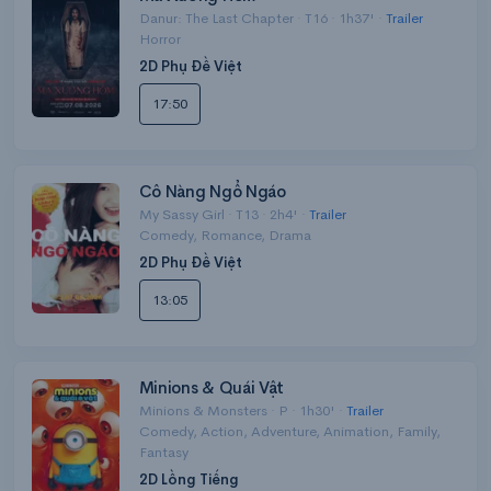
Danur: The Last Chapter · T16 · 1h37' ·
Trailer
Horror
2D Phụ Đề Việt
17:50
Cô Nàng Ngổ Ngáo
My Sassy Girl · T13 · 2h4' ·
Trailer
Comedy, Romance, Drama
2D Phụ Đề Việt
13:05
Minions & Quái Vật
Minions & Monsters · P · 1h30' ·
Trailer
Comedy, Action, Adventure, Animation, Family,
Fantasy
2D Lồng Tiếng