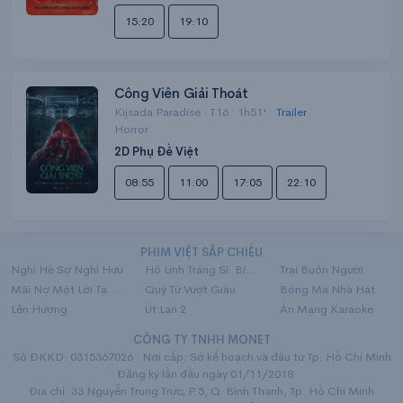
15:20
19:10
Công Viên Giải Thoát
Kijsada Paradise · T16 · 1h51' ·
Trailer
Horror
2D Phụ Đề Việt
08:55
11:00
17:05
22:10
PHIM VIỆT SẮP CHIẾU
Nghỉ Hè Sợ Nghỉ Hưu
Hộ Linh Tráng Sĩ: Bí Ẩn Mộ Vua Đinh
Trại Buôn Người
Mãi Nợ Một Lời Tạm Biệt
Quý Tử Vượt Giàu
Bóng Ma Nhà Hát
Lên Hương
Út Lan 2
Án Mạng Karaoke
CÔNG TY TNHH MONET
Số ĐKKD: 0315367026 · Nơi cấp: Sở kế hoạch và đầu tư Tp. Hồ Chí Minh
· Đăng ký lần đầu ngày 01/11/2018
Địa chỉ: 33 Nguyễn Trung Trực, P.5, Q. Bình Thạnh, Tp. Hồ Chí Minh