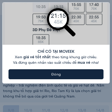
Rio Tam Kỳ – Lịch chiếu & Giá vé hôm
nay
Trung tâm giải trí RIO: Đường Bạch Đằng, Phường Tam Kỳ, TP. Đà Nẵng (sau siêu thị Coop Mart, siêu thị BigC)
Bản đồ
Hệ thống rạp Rio Cinemas
Xem Lịch chiếu và Mua vé Rio Tam Kỳ - rạp Rio toàn quốc dễ
CHỈ CÓ TẠI MOVEEK
dàng - nhanh chóng tại Moveek. Rạp Rio Tam Kỳ nằm ở
Xem
giá vé tốt nhất
theo từng khung giờ chiếu.
đường Bạch Đằng - Tam Kỳ, được xây dựng với tiêu chuẩn rạp
Và đừng quên nhấn vào suất chiếu để
mua vé
nha!
Hollywood, chuẩn âm thanh Dolby 7.1, màn hình lớn, sắc
nét. Rio Tam Kỳ là rạp chiếu phim thứ 2 thuộc hệ thống Rio
Cinema - 1 chuỗi rạp chiếu phim thuộc sở hữu nội địa. Dù là
Đóng
rạp nội địa nhưng Rio Cinemas Tam Kỳ cam kết dịch vụ chuyên
nghiệp - trải nghiệm điện ảnh quốc tế và giá vé hạt dẻ. Nằm
trong khu tổ hợp giải trí Rio, Rio Tam Kỳ là lựa chọn giải trí
không thể bỏ qua của giới trẻ Quảng Nam.
9/8
10/8
11/8
12/8
13/8
14/8