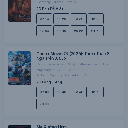
Comedy, Drama, Family
2D Phụ Đề Việt
09:10
11:20
13:30
15:40
17:50
19:40
20:55
21:50
Conan Movie 29 (2026): Thiên Thần Sa
Ngã Trên Xa Lộ
Conan Movie 29 (2026): Fallen Angel of the
Highway · T13 · 1h49' ·
Trailer
Action, Mystery, Animation, Crime
2D Lồng Tiếng
09:40
11:40
13:40
15:50
20:00
Ma Xưởng Hòm