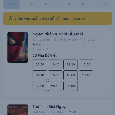
CN
Thứ 2
Thứ 3
Thứ 4
Thứ 5
Thứ 6
Nhấn vào suất chiếu để tiến hành mua vé
Người Nhện 4: Khởi Đầu Mới
Spider Man 4: Brand New Day · T13 · 2h25' ·
Trailer
Science Fiction
2D Phụ Đề Việt
08:50
10:10
11:30
12:50
14:10
15:30
16:50
18:10
19:30
20:50
22:00
Thư Tình Gửi Ngoại
Dear You · T13 · 1h57' ·
Trailer