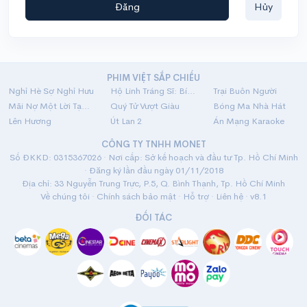
Đăng
Hủy
PHIM VIỆT SẮP CHIẾU
Nghỉ Hè Sợ Nghỉ Hưu
Hộ Linh Tráng Sĩ: Bí Ẩn Mộ Vua Đinh
Trại Buôn Người
Mãi Nợ Một Lời Tạm Biệt
Quý Tử Vượt Giàu
Bóng Ma Nhà Hát
Lên Hương
Út Lan 2
Án Mạng Karaoke
CÔNG TY TNHH MONET
Số ĐKKD: 0315367026 · Nơi cấp: Sở kế hoạch và đầu tư Tp. Hồ Chí Minh
· Đăng ký lần đầu ngày 01/11/2018
Địa chỉ: 33 Nguyễn Trung Trực, P.5, Q. Bình Thạnh, Tp. Hồ Chí Minh
Về chúng tôi
·
Chính sách bảo mật
·
Hỗ trợ
·
Liên hệ
· v8.1
ĐỐI TÁC