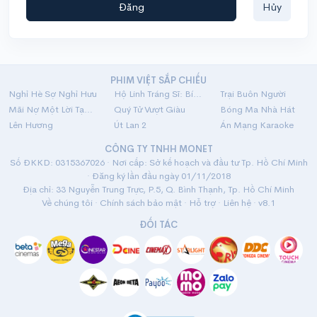
Đăng
Hủy
PHIM VIỆT SẮP CHIẾU
Nghỉ Hè Sợ Nghỉ Hưu
Hộ Linh Tráng Sĩ: Bí Ẩn Mộ Vua Đinh
Trại Buôn Người
Mãi Nợ Một Lời Tạm Biệt
Quý Tử Vượt Giàu
Bóng Ma Nhà Hát
Lên Hương
Út Lan 2
Án Mạng Karaoke
CÔNG TY TNHH MONET
Số ĐKKD: 0315367026 · Nơi cấp: Sở kế hoạch và đầu tư Tp. Hồ Chí Minh
· Đăng ký lần đầu ngày 01/11/2018
Địa chỉ: 33 Nguyễn Trung Trực, P.5, Q. Bình Thạnh, Tp. Hồ Chí Minh
Về chúng tôi
·
Chính sách bảo mật
·
Hỗ trợ
·
Liên hệ
· v8.1
ĐỐI TÁC