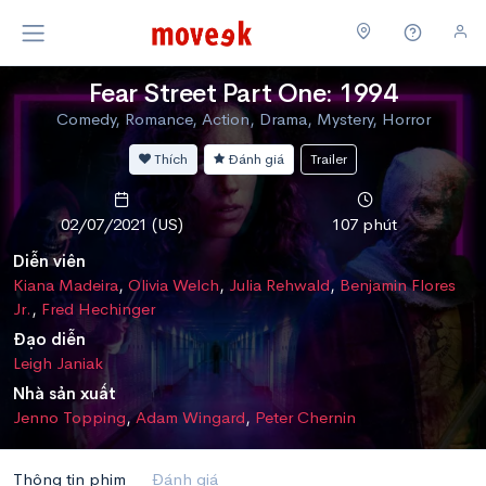
Fear Street Part One: 1994
Comedy, Romance, Action, Drama, Mystery, Horror
Thích
Đánh giá
Trailer
02/07/2021 (US)
107 phút
Diễn viên
Kiana Madeira
,
Olivia Welch
,
Julia Rehwald
,
Benjamin Flores
Jr.
,
Fred Hechinger
Đạo diễn
Leigh Janiak
Nhà sản xuất
Jenno Topping
,
Adam Wingard
,
Peter Chernin
Thông tin phim
Đánh giá