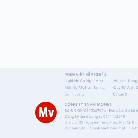
PHIM VIỆT SẮP CHIẾU
Nghỉ Hè Sợ Nghỉ Hưu
Mãi Nợ Một Lời Tạm Biệt
Quý Tử Vượt 
Lên Hương
Út Lan 2
CÔNG TY TNHH MONET
Số ĐKKD: 0315367026 · Nơi cấp: Sở kế ho
Đăng ký lần đầu ngày 01/11/2018
Địa chỉ: 33 Nguyễn Trung Trực, P.5, Q. Bì
Về chúng tôi
·
Chính sách bảo mật
·
Hỗ t