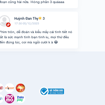
đoạn cũng hài nữa. Hóng phần 3 quáaaa
Huỳnh Đan Thy
3
17:30 05/12/2025
Phim trôn, dễ đoán và kiểu mấy cái tình tiết nó
rất là sức mạnh tình bạn tình iu, mọi thứ đều
đến đúng lúc, coi mà ngồi cười k à 😂