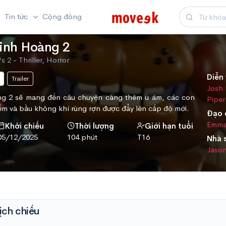
Tin tức
Cộng đồng
nh Hoàng 2
s 2 - Thriller, Horror
Diễn 
Trailer
Josh
 2 sẽ mang đến câu chuyện càng thêm u ám, các con
Piper
ểm và bầu không khí rùng rợn được đẩy lên cấp độ mới.
Đạo 
Emma
Khởi chiếu
Thời lượng
Giới hạn tuổi
05/12/2025
104 phút
T16
Nhà 
Jaso
ịch chiếu