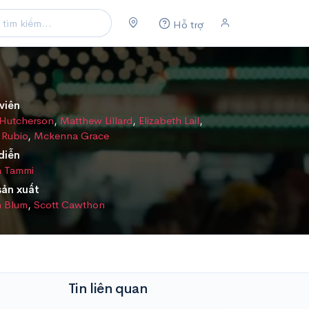
Hỗ trợ
viên
 Hutcherson
,
Matthew Lillard
,
Elizabeth Lail
,
 Rubio
,
Mckenna Grace
diễn
 Tammi
sản xuất
n Blum
,
Scott Cawthon
Tin liên quan