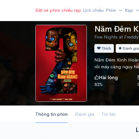
Đặt vé phim chiếu rạp
Lịch chiếu
Phim
Rạp
Năm Đêm Ki
Five Nights at Freddy'
Thích
Đánh giá
Năm Đêm Kinh Hoàng
rối máy càng nguy hi
Hài lòng
83%
Thông tin phim
Đánh giá
Tin tức
L