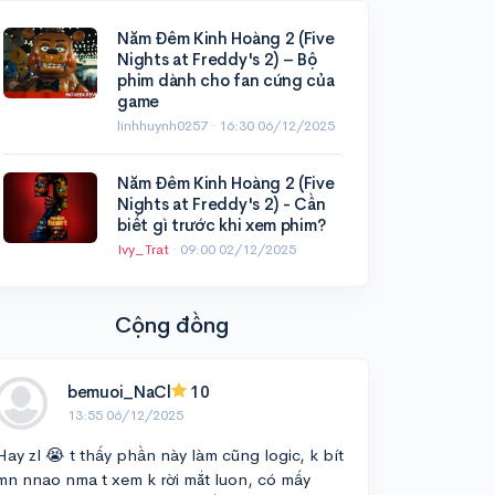
Năm Đêm Kinh Hoàng 2 (Five
Nights at Freddy's 2) – Bộ
phim dành cho fan cứng của
game
linhhuynh0257 ·
16:30 06/12/2025
Năm Đêm Kinh Hoàng 2 (Five
Nights at Freddy's 2) - Cần
biết gì trước khi xem phim?
Ivy_Trat
·
09:00 02/12/2025
Cộng đồng
bemuoi_NaCl
10
13:55 06/12/2025
Hay zl 😭 t thấy phần này làm cũng logic, k bít
mn nnao nma t xem k rời mắt luon, có mấy