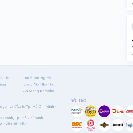
Hộ Linh Tráng Sĩ: Bí Ẩn Mộ Vua Đinh
Trại Buôn Người
Giàu
Bóng Ma Nhà Hát
Án Mạng Karaoke
ĐỐI TÁC
ạch và đầu tư Tp. Hồ Chí Minh ·
nh Thạnh, Tp. Hồ Chí Minh
rợ
·
Liên hệ
· v8.1