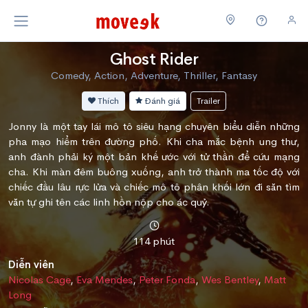
Ghost Rider
Comedy, Action, Adventure, Thriller, Fantasy
Thích
Đánh giá
Trailer
Jonny là một tay lái mô tô siêu hạng chuyên biểu diễn những
pha mạo hiểm trên đường phố. Khi cha mắc bệnh ung thư,
anh đành phải ký một bản khế ước với tử thần để cứu mạng
cha. Khi màn đêm buông xuống, anh trở thành ma tốc độ với
chiếc đầu lâu rực lửa và chiếc mô tô phân khối lớn đi săn tìm
văn tự ghi tên các linh hồn nộp cho ác quỷ.
114 phút
Diễn viên
Nicolas Cage
,
Eva Mendes
,
Peter Fonda
,
Wes Bentley
,
Matt
Long