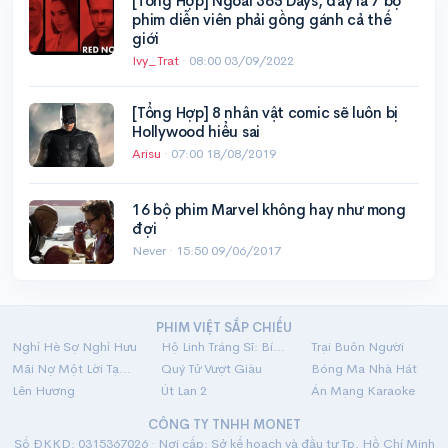
[Tổng Hợp] Ngoài 365 Days, đây là 7 bộ
phim diễn viên phải gồng gánh cả thế
giới
Ivy_Trat
·
08:00 03/09/2022
[Tổng Hợp] 8 nhân vật comic sẽ luôn bị
Hollywood hiểu sai
Arisu
·
07:00 18/08/2019
16 bộ phim Marvel không hay như mong
đợi
Never ·
15:50 09/06/2017
PHIM VIỆT SẮP CHIẾU
Nghỉ Hè Sợ Nghỉ Hưu
Hộ Linh Tráng Sĩ: Bí Ẩn Mộ Vua Đinh
Trại Buôn Người
Mãi Nợ Một Lời Tạm Biệt
Quý Tử Vượt Giàu
Bóng Ma Nhà Hát
Lên Hương
Út Lan 2
Án Mạng Karaoke
CÔNG TY TNHH MONET
Số ĐKKD: 0315367026 · Nơi cấp: Sở kế hoạch và đầu tư Tp. Hồ Chí Minh