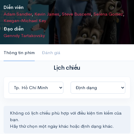
Diễn viên
Adam Sandler
,
Kevin James
,
Steve Buscemi
,
Selena Gomez
,
Keegan-Michael Key
Đạo diễn
Genndy Tartakovsky
Thông tin phim
Đánh giá
Lịch chiếu
Không có lịch chiếu phù hợp với điều kiện tìm kiếm của
bạn.
Hãy thử chọn một ngày khác hoặc định dạng khác.