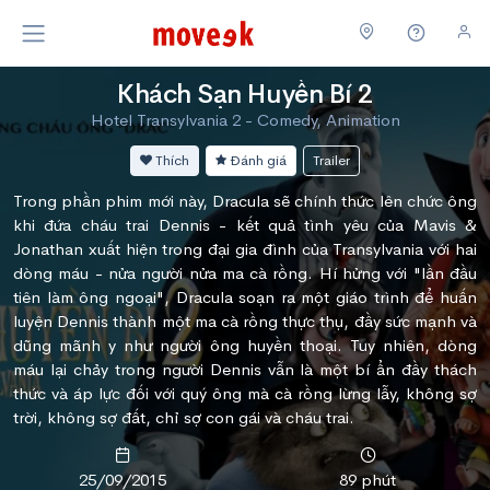
Khách Sạn Huyền Bí 2
Hotel Transylvania 2 - Comedy, Animation
Thích
Đánh giá
Trailer
Trong phần phim mới này, Dracula sẽ chính thức lên chức ông
khi đứa cháu trai Dennis - kết quả tình yêu của Mavis &
Jonathan xuất hiện trong đại gia đình của Transylvania với hai
dòng máu - nửa người nửa ma cà rồng. Hí hửng với "lần đầu
tiên làm ông ngoại", Dracula soạn ra một giáo trình để huấn
luyện Dennis thành một ma cà rồng thực thụ, đầy sức mạnh và
dũng mãnh y như người ông huyền thoại. Tuy nhiên, dòng
máu lại chảy trong người Dennis vẫn là một bí ẩn đầy thách
thức và áp lực đối với quý ông mà cà rồng lừng lẫy, không sợ
trời, không sợ đất, chỉ sợ con gái và cháu trai.
25/09/2015
89 phút