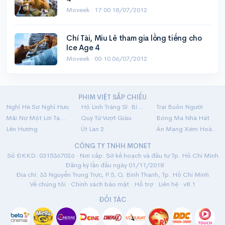
Moveek ·
17:00 18/07/2012
Chí Tài, Miu Lê tham gia lồng tiếng cho
Ice Age 4
Moveek ·
00:10 06/07/2012
PHIM VIỆT SẮP CHIẾU
Nghỉ Hè Sợ Nghỉ Hưu
Hộ Linh Tráng Sĩ: Bí Ẩn Mộ Vua Đinh
Trại Buôn Người
Mãi Nợ Một Lời Tạm Biệt
Quý Tử Vượt Giàu
Bóng Ma Nhà Hát
Lên Hương
Út Lan 2
Án Mạng Xém Hoàn Hảo
CÔNG TY TNHH MONET
Số ĐKKD: 0315367026 · Nơi cấp: Sở kế hoạch và đầu tư Tp. Hồ Chí Minh
· Đăng ký lần đầu ngày 01/11/2018
Địa chỉ: 33 Nguyễn Trung Trực, P.5, Q. Bình Thạnh, Tp. Hồ Chí Minh
Về chúng tôi
·
Chính sách bảo mật
·
Hỗ trợ
·
Liên hệ
· v8.1
ĐỐI TÁC