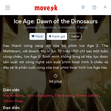
Ice Age: Dawn of the Dinosaurs
Comedy, Adventure, Animation, Family
Thích
Đánh giá
Trailer
Sau thành công vang dội của bộ phim Ice Age 2: The
Meltdown, với doanh thu kỉ lục 70 triệu USD chỉ sau một tuần
công chiếu, Ice Age 3: Bình minh khủng long sẽ tiếp tục được
sản xuất với công nghệ sản xuất phim hoạt hình 3 chiều và
đây sẽ là phần cuối cùng của loạt phim hoạt hình Ice Age này.
94 phút
Diễn viên
Ray Romano
,
John Leguizamo
,
Denis Leary
,
Queen Latifah
,
Simon Pegg
Đạo diễn