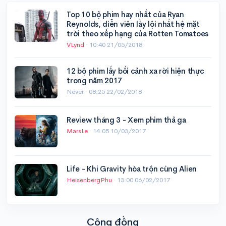
Top 10 bộ phim hay nhất của Ryan
Reynolds, diễn viên lầy lội nhất hệ mặt
trời theo xếp hạng của Rotten Tomatoes
VLynd
·
10:40 21/05/2018
12 bộ phim lấy bối cảnh xa rời hiện thực
trong năm 2017
Never ·
08:25 22/02/2018
Review tháng 3 - Xem phim thả ga
MarsLe
·
14:05 10/03/2017
Life - Khi Gravity hòa trộn cùng Alien
HeisenbergPhu
·
13:00 06/02/2017
Cộng đồng