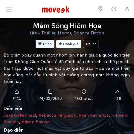
Mầm Sống Hiểm Họa
Life - Thriller, Horror, Science Fiction
Thích
Đánh giá
Trailer
Bộ phim xoay quanh một nhóm phi hành gia đa quốc tịch trên
Trạm Không Gian Quốc Tế đã đánh dấu cho lịch sử thế giới khi
thu thập được một mẫu vật quý giá từ Sao Hỏa và mối hiểm
họa cũng bắt đầu từ sinh vật tưởng chừng như không nguy
hiểm này.
92%
24/03/2017
103 phút
T18
Diễn viên
Jake Gyllenhaal
,
Rebecca Ferguson
,
Ryan Reynolds
,
Hiroyuki
Sanada
,
Ariyon Bakare
Đạo diễn