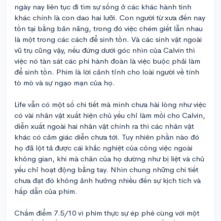
ngày nay liên tục đi tìm sự sống ở các khác hành tinh
khác chính là con dao hai lưỡi. Con người từ xưa đến nay
tồn tại bằng bản năng, trong đó việc chém giết lẫn nhau
là một trong các cách để sinh tồn. Và các sinh vật ngoài
vũ trụ cũng vậy, nếu đứng dưới góc nhìn của Calvin thì
việc nó tàn sát các phi hành đoàn là việc buộc phải làm
để sinh tồn. Phim là lời cảnh tỉnh cho loài người về tính
tò mò và sự ngạo mạn của họ.
Life vẫn có một số chi tiết mà mình chưa hài lòng như việc
có vài nhân vật xuất hiện chủ yếu chỉ làm mồi cho Calvin,
diễn xuất ngoài hai nhân vật chính ra thì các nhân vật
khác có cảm giác diễn chưa tới. Tuy nhiên phần nào đó
họ đã lột tả được cái khắc nghiệt của công việc ngoài
không gian, khi mà chân của họ dường như bị liệt và chủ
yếu chỉ hoạt động bằng tay. Nhìn chung những chi tiết
chưa đạt đó không ảnh hưởng nhiều đến sự kịch tích và
hấp dẫn của phim.
Chấm điểm 7.5/10 vì phim thực sự ép phê cùng với một