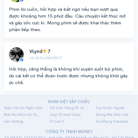
Phim lôi cuốn, hồi hợp và bất ngờ nếu bạn vượt qua
được khoảng hơn 15 phút đầu. Câu chuyện kết thúc mở
và gây sốc cực kì. Mong phim sẽ được khai thác thêm
phần tiếp theo.
VLynd
7
13:33 01/04/2017
Hồi hộp, căng thẳng là không khí xuyên suốt bộ phim,
dù cái kết có thể đoán trước được nhưng không khỏi gây
ức chế.
PHIM VIỆT SẮP CHIẾU
Nghỉ Hè Sợ Nghỉ Hưu
Hộ Linh Tráng Sĩ: Bí Ẩn Mộ Vua Đinh
Trại Buôn Người
Mãi Nợ Một Lời Tạm Biệt
Quý Tử Vượt Giàu
Bóng Ma Nhà Hát
Lên Hương
Út Lan 2
Án Mạng Karaoke
CÔNG TY TNHH MONET
Số ĐKKD: 0315367026 · Nơi cấp: Sở kế hoạch và đầu tư Tp. Hồ Chí Minh