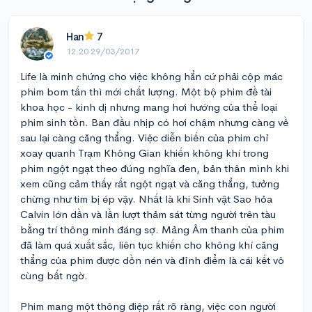
Han
7
12:20 29/03/2017
Life là minh chứng cho việc không hẳn cứ phải cộp mác
phim bom tấn thì mới chất lượng. Một bộ phim đề tài
khoa học - kinh dị nhưng mang hơi hướng của thể loại
phim sinh tồn. Ban đầu nhịp có hơi chậm nhưng càng về
sau lại càng căng thẳng. Việc diễn biến của phim chỉ
xoay quanh Trạm Không Gian khiến không khí trong
phim ngột ngạt theo đúng nghĩa đen, bản thân mình khi
xem cũng cảm thấy rất ngột ngạt và căng thẳng, tưởng
chừng như tim bị ép vậy. Nhất là khi Sinh vật Sao hỏa
Calvin lớn dần và lần lượt thảm sát từng người trên tàu
bằng trí thông minh đáng sợ. Mảng Âm thanh của phim
đã làm quá xuất sắc, liên tục khiến cho không khí căng
thẳng của phim được dồn nén và đỉnh điểm là cái kết vô
cùng bất ngờ.
Phim mang một thông điệp rất rõ ràng, việc con người