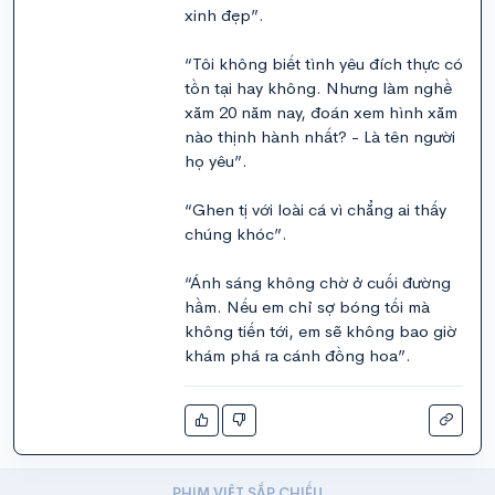
xinh đẹp”.
“Tôi không biết tình yêu đích thực có
tồn tại hay không. Nhưng làm nghề
xăm 20 năm nay, đoán xem hình xăm
nào thịnh hành nhất? - Là tên người
họ yêu”.
“Ghen tị với loài cá vì chẳng ai thấy
chúng khóc”.
“Ánh sáng không chờ ở cuối đường
hầm. Nếu em chỉ sợ bóng tối mà
không tiến tới, em sẽ không bao giờ
khám phá ra cánh đồng hoa”.
PHIM VIỆT SẮP CHIẾU