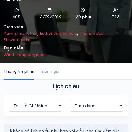
60%
13/09/2019
130 phút
T16
Diễn viên
Kawin Imanothai
,
Esther Supreeleela
,
Thanawetch
Siriwattanakul
Đạo diễn
Wirat Hengkongdee
Thông tin phim
Đánh giá
Lịch chiếu
Không có lịch chiếu phù hợp với điều kiện tìm kiếm của