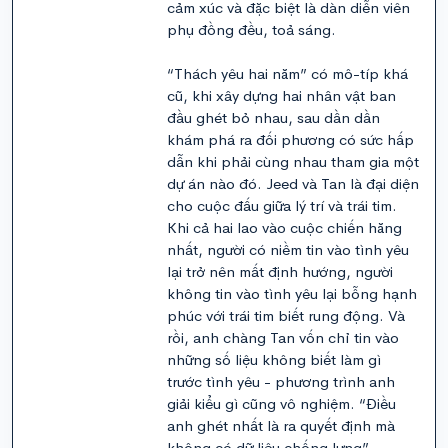
cảm xúc và đặc biệt là dàn diễn viên
phụ đồng đều, toả sáng.
“Thách yêu hai năm” có mô-típ khá
cũ, khi xây dựng hai nhân vật ban
đầu ghét bỏ nhau, sau dần dần
khám phá ra đối phương có sức hấp
dẫn khi phải cùng nhau tham gia một
dự án nào đó. Jeed và Tan là đại diện
cho cuộc đấu giữa lý trí và trái tim.
Khi cả hai lao vào cuộc chiến hăng
nhất, người có niềm tin vào tình yêu
lại trở nên mất định hướng, người
không tin vào tình yêu lại bỗng hạnh
phúc với trái tim biết rung động. Và
rồi, anh chàng Tan vốn chỉ tin vào
những số liệu không biết làm gì
trước tình yêu - phương trình anh
giải kiểu gì cũng vô nghiệm. “Điều
anh ghét nhất là ra quyết định mà
không có dữ liệu chống lưng”.