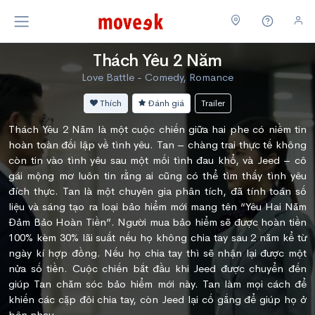
Thách Yêu 2 Năm
Love Battle - Comedy, Romance
Thích
Đánh giá
Trailer
Thách Yêu 2 Năm là một cuộc chiến giữa hai phe có niềm tin
hoàn toàn đối lập về tình yêu. Tan – chàng trai thực tế không
còn tin vào tình yêu sau một mối tình đau khổ, và Jeed – cô
gái mộng mơ luôn tin rằng ai cũng có thể tìm thấy tình yêu
đích thực. Tan là một chuyên gia phân tích, đã tính toán số
liệu và sáng tạo ra loại bảo hiểm mới mang tên “Yêu Hai Năm
Đảm Bảo Hoàn Tiền”. Người mua bảo hiểm sẽ được hoàn tiền
100% kèm 30% lãi suất nếu họ không chia tay sau 2 năm kể từ
ngày kí hợp đồng. Nếu họ chia tay thì sẽ nhận lại được một
nửa số tiền. Cuộc chiến bắt đầu khi Jeed được chuyển đến
giúp Tan chăm sóc bảo hiểm mới này. Tan làm mọi cách để
khiến các cặp đôi chia tay, còn Jeed lại cố gắng để giúp họ ở
bên nhau.