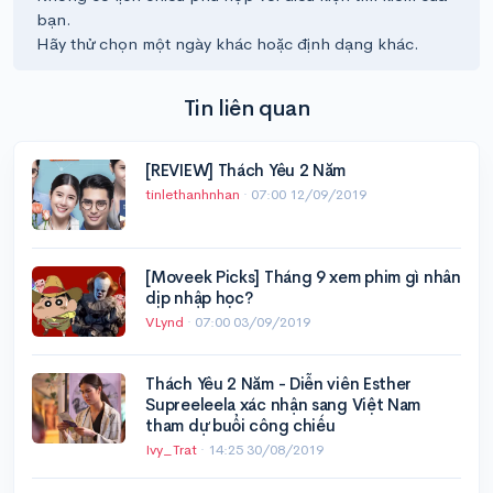
bạn.
Hãy thử chọn một ngày khác hoặc định dạng khác.
Tin liên quan
[REVIEW] Thách Yêu 2 Năm
tinlethanhnhan
·
07:00 12/09/2019
[Moveek Picks] Tháng 9 xem phim gì nhân
dịp nhập học?
VLynd
·
07:00 03/09/2019
Thách Yêu 2 Năm - Diễn viên Esther
Supreeleela xác nhận sang Việt Nam
tham dự buổi công chiếu
Ivy_Trat
·
14:25 30/08/2019