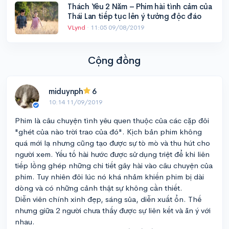
Thách Yêu 2 Năm – Phim hài tình cảm của
Thái Lan tiếp tục lên ý tưởng độc đáo
VLynd
·
11:05 09/08/2019
Cộng đồng
miduynph
6
10:14 11/09/2019
Phim là câu chuyện tình yêu quen thuộc của các cặp đôi
"ghét của nào trời trao của đó". Kịch bản phim không
quá mới lạ nhưng cũng tạo được sự tò mò và thu hút cho
người xem. Yếu tố hài hước được sử dụng triệt để khi liên
tiếp lồng ghép những chi tiết gây hài vào câu chuyện của
phim. Tuy nhiên đôi lúc nó khá nhảm khiến phim bị dài
dòng và có những cảnh thật sự không cần thiết.
Diễn viên chính xinh đẹp, sáng sủa, diễn xuất ổn. Thế
nhưng giữa 2 người chưa thấy được sự liên kết và ăn ý với
nhau.