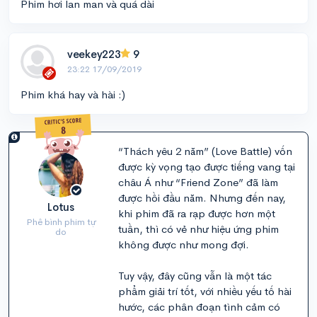
Phim hơi lan man và quá dài
veekey223
9
23:22 17/09/2019
Phim khá hay và hài :)
“Thách yêu 2 năm” (Love Battle) vốn
được kỳ vọng tạo được tiếng vang tại
châu Á như “Friend Zone” đã làm
được hồi đầu năm. Nhưng đến nay,
Lotus
khi phim đã ra rạp được hơn một
Phê bình phim tự
tuần, thì có vẻ như hiệu ứng phim
do
không được như mong đợi.
Tuy vậy, đây cũng vẫn là một tác
phẩm giải trí tốt, với nhiều yếu tố hài
hước, các phân đoạn tình cảm có