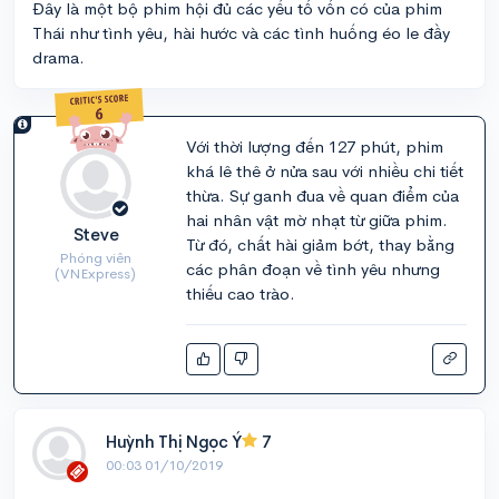
Đây là một bộ phim hội đủ các yếu tố vốn có của phim
Thái như tình yêu, hài hước và các tình huống éo le đầy
drama.
Với thời lượng đến 127 phút, phim
khá lê thê ở nửa sau với nhiều chi tiết
thừa. Sự ganh đua về quan điểm của
hai nhân vật mờ nhạt từ giữa phim.
Steve
Từ đó, chất hài giảm bớt, thay bằng
Phóng viên
các phân đoạn về tình yêu nhưng
(VNExpress)
thiếu cao trào.
Huỳnh Thị Ngọc Ý
7
00:03 01/10/2019