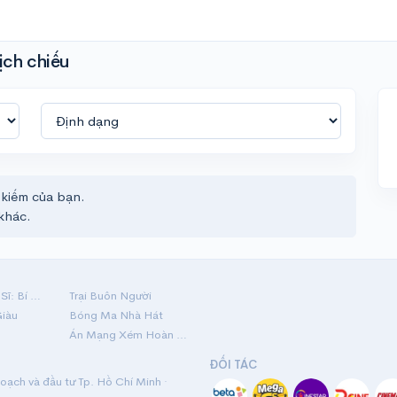
ịch chiếu
 kiếm của bạn.
khác.
Hộ Linh Tráng Sĩ: Bí Ẩn Mộ Vua Đinh
Trại Buôn Người
Giàu
Bóng Ma Nhà Hát
Án Mạng Xém Hoàn Hảo
ĐỐI TÁC
ạch và đầu tư Tp. Hồ Chí Minh ·