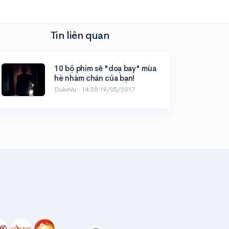
Tin liên quan
10 bộ phim sẽ "doạ bay" mùa
hè nhàm chán của bạn!
DukeVu ·
14:55 19/05/2017