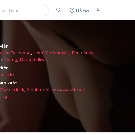
Hỗ trợ
viên
cesca Eastwood
,
Leah McKendrick
,
Peter Vack
,
on Young
,
David Sullivan
diễn
ia Leite
sản xuất
 McKendrick
,
Shintaro Shimosawa
,
Mike C.
ing