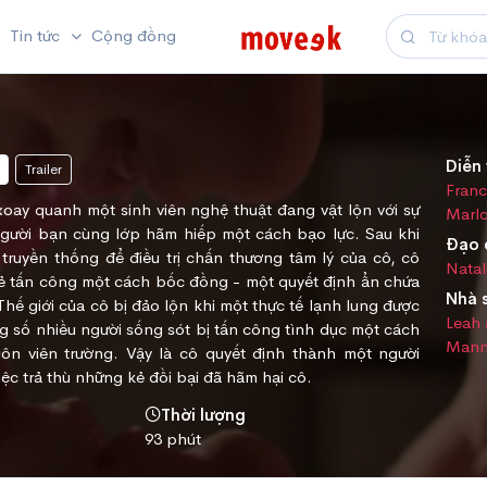
Tin tức
Cộng đồng
Diễn 
Trailer
Fran
oay quanh một sinh viên nghệ thuật đang vật lộn với sự
Marl
người bạn cùng lớp hãm hiếp một cách bạo lực. Sau khi
Đạo 
truyền thống để điều trị chấn thương tâm lý của cô, cô
Natal
kẻ tấn công một cách bốc đồng - một quyết định ẩn chứa
Nhà 
Thế giới của cô bị đảo lộn khi một thực tế lạnh lung được
Leah
ong số nhiều người sống sót bị tấn công tình dục một cách
Mann
ôn viên trường. Vậy là cô quyết định thành một người
ệc trả thù những kẻ đồi bại đã hãm hại cô.
Thời lượng
93 phút