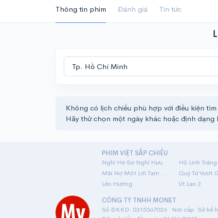
Thông tin phim
Đánh giá
Tin tức
L
Không có lịch chiếu phù hợp với điều kiện tìm
Hãy thử chọn một ngày khác hoặc định dạng 
PHIM VIỆT SẮP CHIẾU
Nghỉ Hè Sợ Nghỉ Hưu
Mãi Nợ Một Lời Tạm Biệt
Quý Tử Vượt 
Lên Hương
Út Lan 2
CÔNG TY TNHH MONET
Số ĐKKD: 0315367026 · Nơi cấp: Sở kế ho