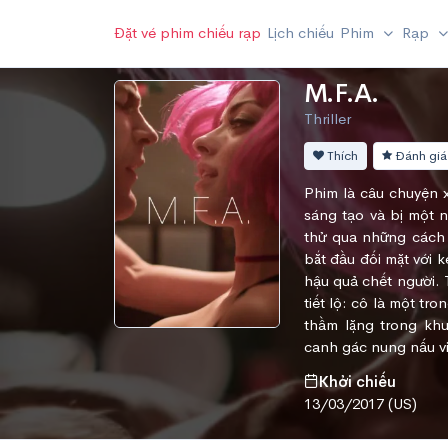
Đặt vé phim chiếu rạp
Lịch chiếu
Phim
Rạp
M.F.A.
Thriller
Thích
Đánh giá
Phim là câu chuyện x
sáng tạo và bị một 
thử qua những cách 
bắt đầu đối mặt với 
hậu quả chết người. 
tiết lộ: cô là một tr
thầm lặng trong khu
canh gác nung nấu vi
Khởi chiếu
13/03/2017 (US)