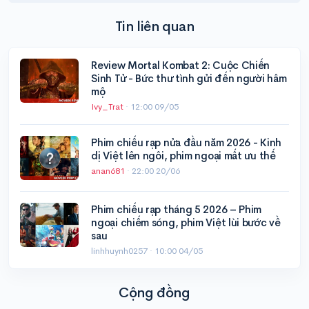
Tin liên quan
Review Mortal Kombat 2: Cuộc Chiến
Sinh Tử - Bức thư tình gửi đến người hâm
mộ
Ivy_Trat
·
12:00 09/05
Phim chiếu rạp nửa đầu năm 2026 - Kinh
dị Việt lên ngôi, phim ngoại mất ưu thế
anan681
·
22:00 20/06
Phim chiếu rạp tháng 5 2026 – Phim
ngoại chiếm sóng, phim Việt lùi bước về
sau
linhhuynh0257 ·
10:00 04/05
Cộng đồng