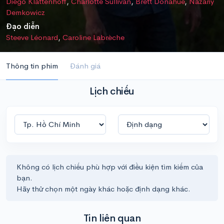
Diego Klattenhoff
,
Charlotte Sullivan
,
Brett Donahue
,
Nazariy
Demkowicz
Đạo diễn
Steeve Léonard
,
Caroline Labrèche
Thông tin phim
Đánh giá
Lịch chiếu
Không có lịch chiếu phù hợp với điều kiện tìm kiếm của
bạn.
Hãy thử chọn một ngày khác hoặc định dạng khác.
Tin liên quan