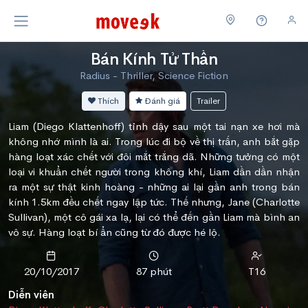
Bán Kính Tử Thần
Radius - Thriller, Science Fiction
Thích
Đánh giá
Trailer
Liam (Diego Klattenhoff) tỉnh dậy sau một tai nạn xe hơi mà
không nhớ mình là ai. Trong lúc đi bộ về thị trấn, anh bắt gặp
hàng loạt xác chết với đôi mắt trắng dã. Những tưởng có một
loại vi khuẩn chết người trong không khí, Liam dần dần nhận
ra một sự thật kinh hoàng - những ai lại gần anh trong bán
kính 1.5km đều chết ngay lập tức. Thế nhưng, Jane (Charlotte
Sullivan), một cô gái xa lạ, lại có thể đến gần Liam mà bình an
vô sự. Hàng loạt bí ẩn cũng từ đó được hé lộ.
20/10/2017
87 phút
T16
Diễn viên