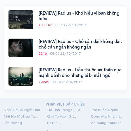
[REVIEW] Radius - Khó hiểu vì bạn không
hiểu
Hanhfm
·
08:10 29/10/2017
[REVIEW] Radius - Chỗ cần dài không dài,
chỗ cần ngắn không ngắn
221b
·
08:05 22/10/2017
[REVIEW] Radius - Liều thuốc an thần cực
mạnh dành cho những ai bị mất ngủ
Genis
·
08:10 21/10/2017
PHIM VIỆT SẮP CHIẾU
Nghỉ Hè Sợ Nghỉ Hưu
Hộ Linh Tráng Sĩ: Bí Ẩn Mộ Vua Đinh
Trại Buôn Người
Mãi Nợ Một Lời Tạm Biệt
Quý Tử Vượt Giàu
Bóng Ma Nhà Hát
Lên Hương
Út Lan 2
Án Mạng Karaoke