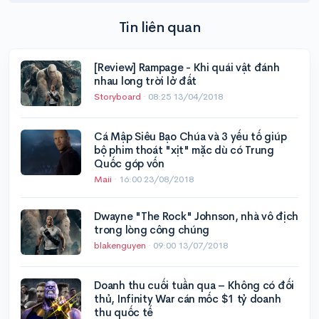
Tin liên quan
[Review] Rampage - Khi quái vật đánh
nhau long trời lở đất
Storyboard
·
08:25 13/04/2018
Cá Mập Siêu Bạo Chúa và 3 yếu tố giúp
bộ phim thoát "xịt" mặc dù có Trung
Quốc góp vốn
Maii
·
16:00 23/08/2018
Dwayne "The Rock" Johnson, nhà vô địch
trong lòng công chúng
blakenguyen
·
09:00 13/07/2018
Doanh thu cuối tuần qua – Không có đối
thủ, Infinity War cán mốc $1 tỷ doanh
thu quốc tế