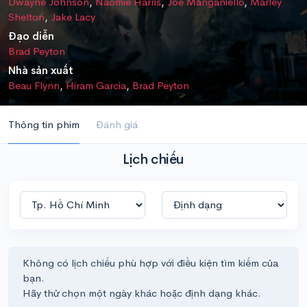
Dwayne Johnson
,
Naomie Harris
,
Joe Manganiello
,
Marley
Shelton
,
Jake Lacy
Đạo diễn
Brad Peyton
Nhà sản xuất
Beau Flynn
,
Hiram Garcia
,
Brad Peyton
Thông tin phim
Đánh giá
Lịch chiếu
Không có lịch chiếu phù hợp với điều kiện tìm kiếm của
bạn.
Hãy thử chọn một ngày khác hoặc định dạng khác.