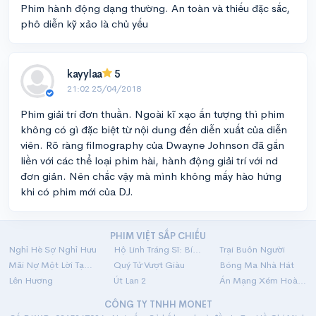
Phim hành động dạng thường. An toàn và thiếu đặc sắc,
phô diễn kỹ xảo là chủ yếu
kayylaa
5
21:02 25/04/2018
Phim giải trí đơn thuần. Ngoài kĩ xạo ấn tượng thì phim
không có gì đặc biệt từ nội dung đến diễn xuất của diễn
viên. Rõ ràng filmography của Dwayne Johnson đã gắn
liền với các thể loại phim hài, hành động giải trí với nd
đơn giản. Nên chắc vậy mà mình không mấy hào hứng
khi có phim mới của DJ.
PHIM VIỆT SẮP CHIẾU
Nghỉ Hè Sợ Nghỉ Hưu
Hộ Linh Tráng Sĩ: Bí Ẩn Mộ Vua Đinh
Trại Buôn Người
Mãi Nợ Một Lời Tạm Biệt
Quý Tử Vượt Giàu
Bóng Ma Nhà Hát
Lên Hương
Út Lan 2
Án Mạng Xém Hoàn Hảo
CÔNG TY TNHH MONET