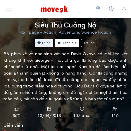
Siêu Thú Cuồng Nộ
Rampage - Action, Adventure, Science Fiction
Thích
Đánh giá
Trailer
Bộ phim kể về nhà sinh vật học Davis Okoye có mối liên kết
khắng khít với George - một chú gorilla lưng bạc được anh
chăm sóc từ nhỏ. Một tai nạn ngoài ý muốn đã làm biến đổi
gorilla thành quái vật khổng lồ hung hăng. Gorilla cùng những
sinh vật bị biến đổi khác đã tấn công con người và đẩy nhân
loại đứng trước hiểm họa diệt vong. Liệu Davis Okoye sẽ làm gì
để giành chiến thắng, không chỉ để ngăn chặn một thảm họa
toàn cầu, mà còn để cứu gorilla đã từng là bạn tốt của mình?
86%
13/04/2018
107 phút
T16
Diễn viên