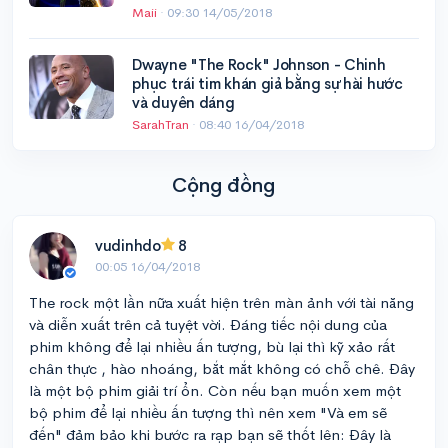
Maii
·
09:30 14/05/2018
Dwayne "The Rock" Johnson - Chinh
phục trái tim khán giả bằng sự hài hước
và duyên dáng
SarahTran
·
08:40 16/04/2018
Cộng đồng
vudinhdo
8
00:05 16/04/2018
The rock một lần nữa xuất hiện trên màn ảnh với tài năng
và diễn xuất trên cả tuyệt vời. Đáng tiếc nội dung của
phim không để lại nhiều ấn tượng, bù lại thì kỹ xảo rất
chân thực , hào nhoáng, bắt mắt không có chỗ chê. Đây
là một bộ phim giải trí ổn. Còn nếu bạn muốn xem một
bộ phim để lại nhiều ấn tượng thì nên xem "Và em sẽ
đến" đảm bảo khi bước ra rạp bạn sẽ thốt lên: Đây là