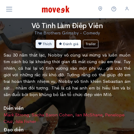
Vô Tình Làm Điệp Viên
The Brothers Grimsby - Comedy
Thích
Đánh giá
Trailer
Sau 30 năm thất lạc, Nobby vô cùng vui mừng và luôn muốn
tìm cách bù lại khoảng thời gian đã mất cùng cậu em trai. Tuy
nhiên, cả hai lại vô tình vướng vào một phi vụ…giải cứu thế
giới với những rắc rối khó đỡ. Tưởng rằng có thế giúp đỡ em
trai hoàn thành nhiệm vụ, Nobby vô tình khiến Sebastian ám
sát… nhầm đối tượng. Thế là cả hai anh em bị hiểu lầm và bị
săn đuổi bởi bọn khủng bố lẫn tổ chức điệp viên MI6.
Diễn viên
Mark Strong
,
Sacha Baron Cohen
,
Ian McShane
,
Penelope
Cruz
,
Isla Fisher
Đạo diễn