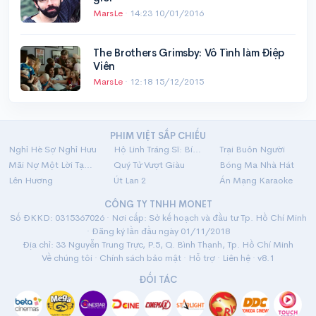
MarsLe
·
14:23 10/01/2016
The Brothers Grimsby: Vô Tình làm Điệp
Viên
MarsLe
·
12:18 15/12/2015
PHIM VIỆT SẮP CHIẾU
Nghỉ Hè Sợ Nghỉ Hưu
Hộ Linh Tráng Sĩ: Bí Ẩn Mộ Vua Đinh
Trại Buôn Người
Mãi Nợ Một Lời Tạm Biệt
Quý Tử Vượt Giàu
Bóng Ma Nhà Hát
Lên Hương
Út Lan 2
Án Mạng Karaoke
CÔNG TY TNHH MONET
Số ĐKKD: 0315367026 · Nơi cấp: Sở kế hoạch và đầu tư Tp. Hồ Chí Minh
· Đăng ký lần đầu ngày 01/11/2018
Địa chỉ: 33 Nguyễn Trung Trực, P.5, Q. Bình Thạnh, Tp. Hồ Chí Minh
Về chúng tôi
·
Chính sách bảo mật
·
Hỗ trợ
·
Liên hệ
· v8.1
ĐỐI TÁC